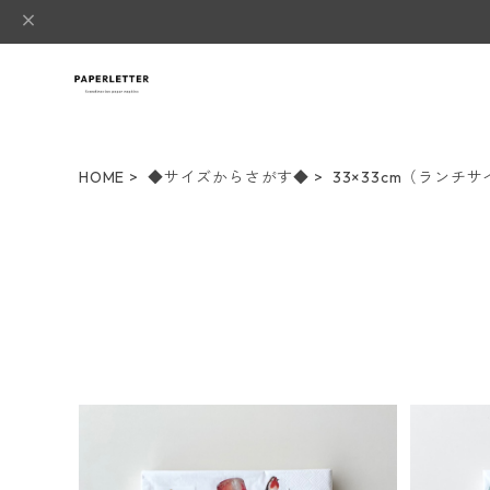
HOME
◆サイズからさがす◆
33×33cm（ランチ