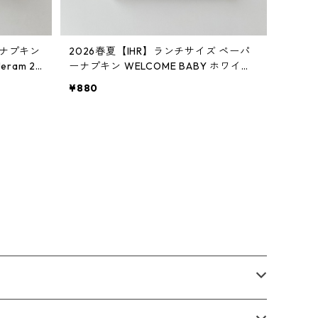
ーナプキン
2026春夏【IHR】ランチサイズ ペーパ
eram 20
ーナプキン WELCOME BABY ホワイト
Anita Jeram 20枚入り
¥880