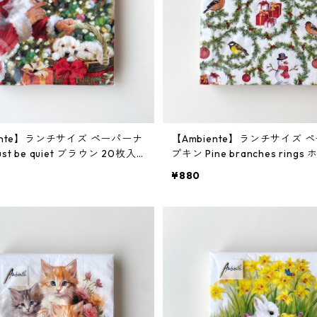
ente】ランチサイズ ペーパーナ
【Ambiente】ランチサイズ 
st be quiet ブラウン 20枚入
プキン Pine branches rings
0枚入り
¥880