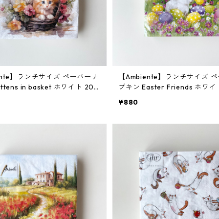
ente】ランチサイズ ペーパーナ
【Ambiente】ランチサイズ 
ttens in basket ホワイト 20
プキン Easter Friends ホワ
入り
¥880