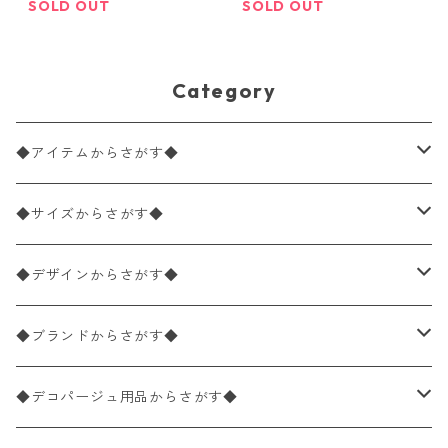
SOLD OUT
SOLD OUT
Category
◆アイテムからさがす◆
ペーパーナプキン2枚バラ売り
◆サイズからさがす◆
ペーパーナプキン1枚バラ売り
33×33cm（ランチサイズ）
◆デザインからさがす◆
バラ売り
ペーパーナプキン20枚入りパック
25×25cm（カクテルサイズ）
花柄
◆ブランドからさがす◆
パック売り
バラ売り
ペーパーナプキン10枚入りパック
40×40cm（ディナーサイズ）
植物・グリーン柄
ドイツ製 IHR/イア
◆デコパージュ用品からさがす◆