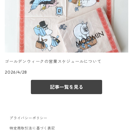
カクテルサイズ
ランチサイズ
キャラクター柄
ドイツ製 Villeroy&Boch
カクテルサイズ
ランチサイズ
文字柄
ドイツ製 artablo/アルタブロ
カクテルサイズ
ランチサイズ
アート柄
ドイツ製 PAPSTAR/パップスター
カクテルサイズ
ゴールデンウィークの営業スケジュールについて
ランチサイズ
エスニック柄
ドイツ製 sovie/ソフィー
2026/4/28
カクテルサイズ
ランチサイズ
和柄
ドイツ製 Gratz Verlag
記事一覧を見る
カクテルサイズ
ランチサイズ
ベビー・キッズ柄
ドイツ製 Atelier/アトリエ
カクテルサイズ
ランチサイズ
お正月柄
ドイツ製 Mank/マンク
プライバシーポリシー
特定商取引法に基づく表記
カクテルサイズ