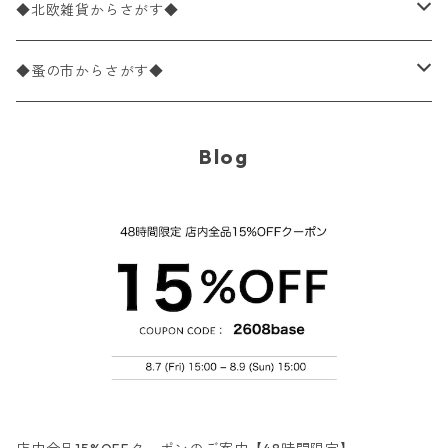
パック売り
バラ売り
ランチサイズ
ライスペーパー
21×21cm（ポケットサイズ）
動物・鳥・昆虫・蝶柄
ドイツ製 Ambiente/アンビエンテ
デコパージュ液
◆北欧雑貨からさがす◆
パック売り
カクテルサイズ
バラ売り
ランチサイズ
ペーパーリネンナプキン
33cm（ラウンド）
海・魚柄
ドイツ製 Paperproducts Design
デコパージュ下地
シリコンモールド
◆蚤の市からさがす◆
ラウンド
パック売り
カクテルサイズ
ランチサイズ
3Dデコパージュ
空・天気・星座柄
ドイツ製 FASANA/ファザナ
デコパージュ筆
エプロン
ペーパーナプキン
Blog
カクテルサイズ
ランチサイズ
ワックスペーパー
食べ物・フルーツ・野菜・ドリンク柄
ドイツ製 ti-flair/ティーフレア
デコパージュはさみ
トレイ
北欧雑貨
カクテルサイズ
ランチサイズ
デコパージュ用品
食器・カトラリー柄
ドイツ製 PAW/パウ
3Dデコパージュ
ポスター・カレンダー
デコパージュ用品
カクテルサイズ
ランチサイズ
シリコンモールド
洋服・靴柄
ドイツ製 Daisy/デイジー
コーティング液
バッグ
カクテルサイズ
ランチサイズ
北欧雑貨
羽根・文具・雑貨柄
ドイツ製 Maki/マキ
刺繍枠・フレーム・ディスプレイ用品
ラウンド
カクテルサイズ
ランチサイズ
乗り物柄
ドイツ製 Home Fashion