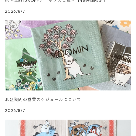
店内全品15%OFFクーポンのご案内【48時間限定】
2026/8/7
カクテルサイズ
ランチサイズ
家・建物・都市柄
ドイツ製 TETE a TETE/テータテート
カクテルサイズ
ランチサイズ
人物・妖精柄
ドイツ製 Paper+Design
カクテルサイズ
ランチサイズ
陶磁器柄
ドイツ製 Stewo/スティーボ
カクテルサイズ
ランチサイズ
音楽柄
ドイツ製 Emma Bridgewater
カクテルサイズ
ランチサイズ
模様柄
ドイツ製 Nouveau/ヌーボー
お盆期間の営業スケジュールについて
カクテルサイズ
ランチサイズ
ハート・星・ドット柄
ドイツ製 Braun+Company/ブラウン カンパニー
2026/8/7
カクテルサイズ
ランチサイズ
抽象柄
ドイツ製 Sagen Vintage