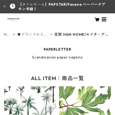
【タイムセール】
PAPSTAR/Fasana ペーパーナプ
キン半額！
HO
◆ブランドからさ
北欧 H&M HOME/エイチ・アン
ME
がす◆
ド・エム
PAPERLETTER
Scandinavian paper napkins
ALL ITEM｜商品一覧