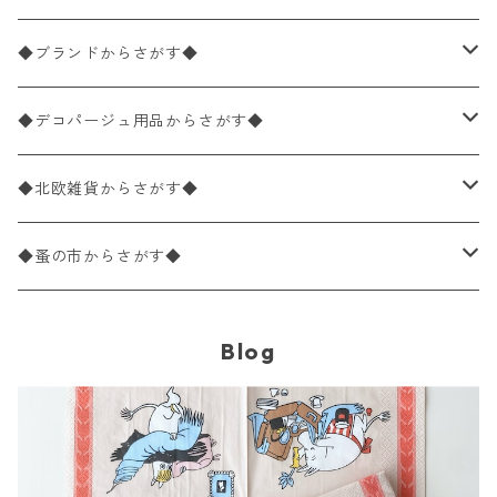
バラ売り
ペーパーナプキン20枚入りパック
25×25cm（カクテルサイズ）
花柄
◆ブランドからさがす◆
パック売り
バラ売り
ペーパーナプキン10枚入りパック
40×40cm（ディナーサイズ）
植物・グリーン柄
ドイツ製 IHR/イア
◆デコパージュ用品からさがす◆
パック売り
バラ売り
ランチサイズ
ライスペーパー
21×21cm（ポケットサイズ）
動物・鳥・昆虫・蝶柄
ドイツ製 Ambiente/アンビエンテ
デコパージュ液
◆北欧雑貨からさがす◆
パック売り
カクテルサイズ
バラ売り
ランチサイズ
ペーパーリネンナプキン
33cm（ラウンド）
海・魚柄
ドイツ製 Paperproducts Design
デコパージュ下地
シリコンモールド
◆蚤の市からさがす◆
ラウンド
パック売り
カクテルサイズ
ランチサイズ
3Dデコパージュ
空・天気・星座柄
ドイツ製 FASANA/ファザナ
デコパージュ筆
エプロン
ペーパーナプキン
Blog
カクテルサイズ
ランチサイズ
ワックスペーパー
食べ物・フルーツ・野菜・ドリンク柄
ドイツ製 ti-flair/ティーフレア
デコパージュはさみ
トレイ
北欧雑貨
カクテルサイズ
ランチサイズ
デコパージュ用品
食器・カトラリー柄
ドイツ製 PAW/パウ
3Dデコパージュ
ポスター・カレンダー
デコパージュ用品