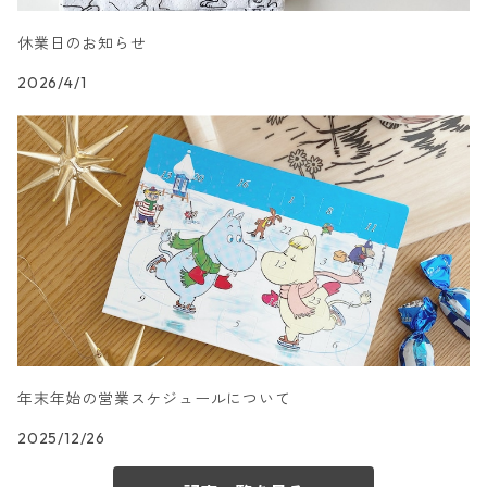
ランチサイズ
模様柄
ドイツ製 Nouveau/ヌーボー
休業日のお知らせ
カクテルサイズ
ランチサイズ
ハート・星・ドット柄
ドイツ製 Braun+Company/ブラウン カンパニー
2026/4/1
カクテルサイズ
ランチサイズ
抽象柄
ドイツ製 Sagen Vintage
カクテルサイズ
ランチサイズ
キャラクター柄
ドイツ製 Villeroy&Boch
カクテルサイズ
ランチサイズ
文字柄
ドイツ製 artablo/アルタブロ
カクテルサイズ
ランチサイズ
アート柄
ドイツ製 PAPSTAR/パップスター
カクテルサイズ
年末年始の営業スケジュールについて
ランチサイズ
エスニック柄
ドイツ製 sovie/ソフィー
2025/12/26
カクテルサイズ
ランチサイズ
和柄
ドイツ製 Gratz Verlag