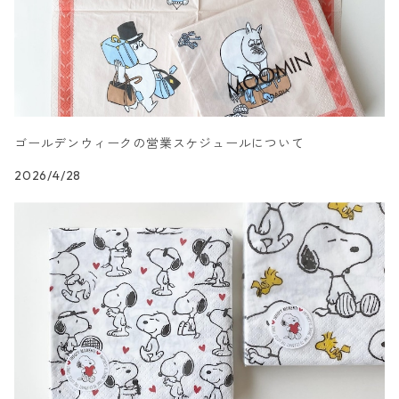
カクテルサイズ
ランチサイズ
シリコンモールド
洋服・靴柄
ドイツ製 Daisy/デイジー
コーティング液
バッグ
カクテルサイズ
ランチサイズ
北欧雑貨
羽根・文具・雑貨柄
ドイツ製 Maki/マキ
刺繍枠・フレーム・ディスプレイ用品
ラウンド
カクテルサイズ
ランチサイズ
乗り物柄
ドイツ製 Home Fashion
ゴールデンウィークの営業スケジュールについて
2026/4/28
カクテルサイズ
ランチサイズ
家・建物・都市柄
ドイツ製 TETE a TETE/テータテート
カクテルサイズ
ランチサイズ
人物・妖精柄
ドイツ製 Paper+Design
カクテルサイズ
ランチサイズ
陶磁器柄
ドイツ製 Stewo/スティーボ
カクテルサイズ
ランチサイズ
音楽柄
ドイツ製 Emma Bridgewater
カクテルサイズ