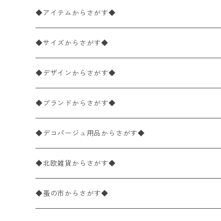
◆アイテムからさがす◆
ペーパーナプキン2枚バラ売り
◆サイズからさがす◆
ペーパーナプキン1枚バラ売り
33×33cm（ランチサイズ）
◆デザインからさがす◆
バラ売り
ペーパーナプキン20枚入りパック
25×25cm（カクテルサイズ）
花柄
◆ブランドからさがす◆
パック売り
バラ売り
ペーパーナプキン10枚入りパック
40×40cm（ディナーサイズ）
植物・グリーン柄
ドイツ製 IHR/イア
◆デコパージュ用品からさがす◆
パック売り
バラ売り
ランチサイズ
ライスペーパー
21×21cm（ポケットサイズ）
動物・鳥・昆虫・蝶柄
ドイツ製 Ambiente/アンビエンテ
デコパージュ液
◆北欧雑貨からさがす◆
パック売り
カクテルサイズ
バラ売り
ランチサイズ
ペーパーリネンナプキン
33cm（ラウンド）
海・魚柄
ドイツ製 Paperproducts Design
デコパージュ下地
シリコンモールド
◆蚤の市からさがす◆
ラウンド
パック売り
カクテルサイズ