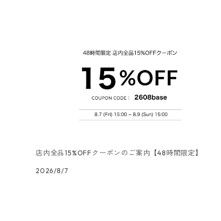
ランチサイズ
3Dデコパージュ
空・天気・星座柄
ドイツ製 FASANA/ファザナ
デコパージュ筆
エプロン
ペーパーナプキン
カクテルサイズ
ランチサイズ
ワックスペーパー
食べ物・フルーツ・野菜・ドリンク柄
ドイツ製 ti-flair/ティーフレア
デコパージュはさみ
トレイ
北欧雑貨
カクテルサイズ
ランチサイズ
デコパージュ用品
食器・カトラリー柄
ドイツ製 PAW/パウ
3Dデコパージュ
ポスター・カレンダー
デコパージュ用品
カクテルサイズ
ランチサイズ
シリコンモールド
洋服・靴柄
ドイツ製 Daisy/デイジー
コーティング液
バッグ
カクテルサイズ
ランチサイズ
北欧雑貨
羽根・文具・雑貨柄
ドイツ製 Maki/マキ
刺繍枠・フレーム・ディスプレイ用品
ラウンド
カクテルサイズ
ランチサイズ
乗り物柄
ドイツ製 Home Fashion
店内全品15%OFFクーポンのご案内【48時間限定】
2026/8/7
カクテルサイズ
ランチサイズ
家・建物・都市柄
ドイツ製 TETE a TETE/テータテート
カクテルサイズ
ランチサイズ
人物・妖精柄
ドイツ製 Paper+Design