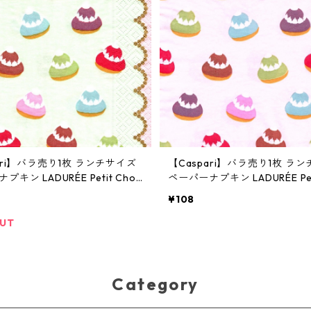
ari】バラ売り1枚 ランチサイズ
【Caspari】バラ売り1枚 ラ
キン LADURÉE Petit Chou
ペーパーナプキン LADURÉE Peti
グリーン ラデュレ
パステルピンク ラデュレ
¥108
OUT
Category