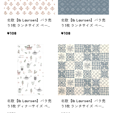
北欧【Ib Laursen】バラ売
北欧【Ib Laursen】バラ売
り1枚 ランチサイズ ペーパ
り1枚 ランチサイズ ペーパ
ーナプキン FLOWERS RO
ーナプキン FLOWER PATT
¥108
¥108
SA ベージュ
ERN ダスティーブルー
北欧【Ib Laursen】バラ売
北欧【Ib Laursen】バラ売
り1枚 ディナーサイズ ペー
り1枚 ランチサイズ ペーパ
パーナプキン Let it Grow
ーナプキン TILE PATTERN