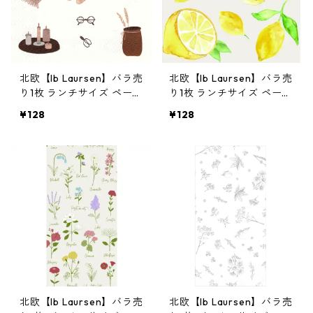
北欧【Ib Laursen】バラ売
北欧【Ib Laursen】バラ売
り1枚 ランチサイズ ペーパ
り1枚 ランチサイズ ペーパ
ーナプキン Hygge クリー
ーナプキン Lemons ライ
¥128
¥128
ム
トグレー
北欧【Ib Laursen】バラ売
北欧【Ib Laursen】バラ売