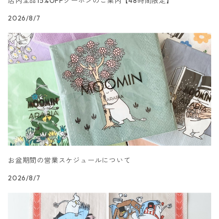
店内全品15%OFFクーポンのご案内【48時間限定】
2026/8/7
カクテルサイズ
ランチサイズ
家・建物・都市柄
ドイツ製 TETE a TETE/テータテート
カクテルサイズ
ランチサイズ
人物・妖精柄
ドイツ製 Paper+Design
カクテルサイズ
ランチサイズ
陶磁器柄
ドイツ製 Stewo/スティーボ
カクテルサイズ
ランチサイズ
音楽柄
ドイツ製 Emma Bridgewater
カクテルサイズ
ランチサイズ
模様柄
ドイツ製 Nouveau/ヌーボー
お盆期間の営業スケジュールについて
カクテルサイズ
ランチサイズ
ハート・星・ドット柄
ドイツ製 Braun+Company/ブラウン カンパニー
2026/8/7
カクテルサイズ
ランチサイズ
抽象柄
ドイツ製 Sagen Vintage