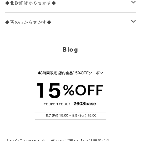
パック売り
バラ売り
ランチサイズ
ライスペーパー
21×21cm（ポケットサイズ）
動物・鳥・昆虫・蝶柄
ドイツ製 Ambiente/アンビエンテ
デコパージュ液
◆北欧雑貨からさがす◆
パック売り
カクテルサイズ
バラ売り
ランチサイズ
ペーパーリネンナプキン
33cm（ラウンド）
海・魚柄
ドイツ製 Paperproducts Design
デコパージュ下地
シリコンモールド
◆蚤の市からさがす◆
ラウンド
パック売り
カクテルサイズ
ランチサイズ
3Dデコパージュ
空・天気・星座柄
ドイツ製 FASANA/ファザナ
デコパージュ筆
エプロン
ペーパーナプキン
Blog
カクテルサイズ
ランチサイズ
ワックスペーパー
食べ物・フルーツ・野菜・ドリンク柄
ドイツ製 ti-flair/ティーフレア
デコパージュはさみ
トレイ
北欧雑貨
カクテルサイズ
ランチサイズ
デコパージュ用品
食器・カトラリー柄
ドイツ製 PAW/パウ
3Dデコパージュ
ポスター・カレンダー
デコパージュ用品
カクテルサイズ
ランチサイズ
シリコンモールド
洋服・靴柄
ドイツ製 Daisy/デイジー
コーティング液
バッグ
カクテルサイズ
ランチサイズ
北欧雑貨
羽根・文具・雑貨柄
ドイツ製 Maki/マキ
刺繍枠・フレーム・ディスプレイ用品
ラウンド
カクテルサイズ
ランチサイズ
乗り物柄
ドイツ製 Home Fashion