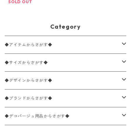
SOLD OUT
Category
◆アイテムからさがす◆
ペーパーナプキン2枚バラ売り
◆サイズからさがす◆
ペーパーナプキン1枚バラ売り
33×33cm（ランチサイズ）
◆デザインからさがす◆
バラ売り
ペーパーナプキン20枚入りパック
25×25cm（カクテルサイズ）
花柄
◆ブランドからさがす◆
パック売り
バラ売り
ペーパーナプキン10枚入りパック
40×40cm（ディナーサイズ）
植物・グリーン柄
ドイツ製 IHR/イア
◆デコパージュ用品からさがす◆