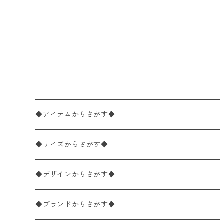
◆アイテムからさがす◆
ペーパーナプキン2枚バラ売り
◆サイズからさがす◆
ペーパーナプキン1枚バラ売り
33×33cm（ランチサイズ）
◆デザインからさがす◆
バラ売り
ペーパーナプキン20枚入りパック
25×25cm（カクテルサイズ）
花柄
◆ブランドからさがす◆