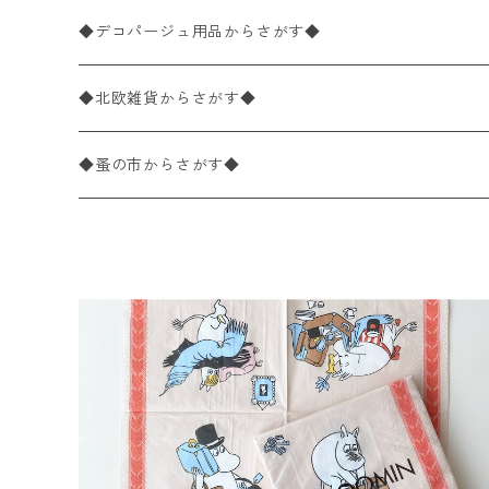
パック売り
バラ売り
ペーパーナプキン10枚入りパック
40×40cm（ディナーサイズ）
植物・グリーン柄
ドイツ製 IHR/イア
◆デコパージュ用品からさがす◆
パック売り
バラ売り
ランチサイズ
ライスペーパー
21×21cm（ポケットサイズ）
動物・鳥・昆虫・蝶柄
ドイツ製 Ambiente/アンビエンテ
デコパージュ液
◆北欧雑貨からさがす◆
パック売り
カクテルサイズ
バラ売り
ランチサイズ
ペーパーリネンナプキン
33cm（ラウンド）
海・魚柄
ドイツ製 Paperproducts Design
デコパージュ下地
シリコンモールド
◆蚤の市からさがす◆
ラウンド
パック売り
カクテルサイズ
ランチサイズ
3Dデコパージュ
空・天気・星座柄
ドイツ製 FASANA/ファザナ
デコパージュ筆
エプロン
ペーパーナプキン
カクテルサイズ
ランチサイズ
ワックスペーパー
食べ物・フルーツ・野菜・ドリンク柄
ドイツ製 ti-flair/ティーフレア
デコパージュはさみ
トレイ
北欧雑貨
カクテルサイズ
ランチサイズ
デコパージュ用品
食器・カトラリー柄
ドイツ製 PAW/パウ
3Dデコパージュ
ポスター・カレンダー
デコパージュ用品
カクテルサイズ
ランチサイズ
シリコンモールド
洋服・靴柄
ドイツ製 Daisy/デイジー
コーティング液
バッグ
カクテルサイズ