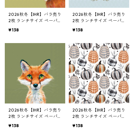
2026秋冬【IHR】バラ売り
2026秋冬【IHR】バラ売り
2枚 ランチサイズ ペーパ
2枚 ランチサイズ ペーパ
ーナプキン Squirrel Hazel
ーナプキン Robin Chico
¥138
¥138
グリーン
ブルー
2026秋冬【IHR】バラ売り
2026秋冬【IHR】バラ売り
2枚 ランチサイズ ペーパ
2枚 ランチサイズ ペーパ
ーナプキン Fox Rocco グ
ーナプキン Pumpkin Chec
¥138
¥138
リーン
ks ホワイト