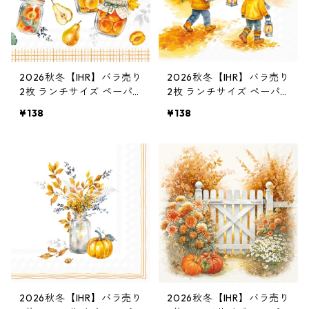
2026秋冬【IHR】バラ売り
2026秋冬【IHR】バラ売り
2枚 ランチサイズ ペーパ
2枚 ランチサイズ ペーパ
ーナプキン Preserving Fr
ーナプキン Autumn Walk
¥138
¥138
uits ホワイト
ホワイト
2026秋冬【IHR】バラ売り
2026秋冬【IHR】バラ売り