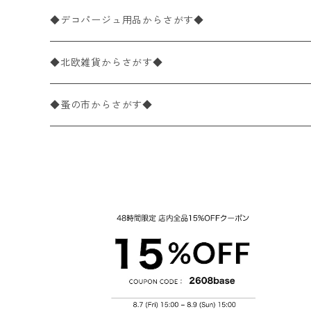
パック売り
バラ売り
ペーパーナプキン10枚入りパック
40×40cm（ディナーサイズ）
植物・グリーン柄
ドイツ製 IHR/イア
◆デコパージュ用品からさがす◆
パック売り
バラ売り
ランチサイズ
ライスペーパー
21×21cm（ポケットサイズ）
動物・鳥・昆虫・蝶柄
ドイツ製 Ambiente/アンビエンテ
デコパージュ液
◆北欧雑貨からさがす◆
パック売り
カクテルサイズ
バラ売り
ランチサイズ
ペーパーリネンナプキン
33cm（ラウンド）
海・魚柄
ドイツ製 Paperproducts Design
デコパージュ下地
シリコンモールド
◆蚤の市からさがす◆
ラウンド
パック売り
カクテルサイズ
ランチサイズ
3Dデコパージュ
空・天気・星座柄
ドイツ製 FASANA/ファザナ
デコパージュ筆
エプロン
ペーパーナプキン
カクテルサイズ
ランチサイズ
ワックスペーパー
食べ物・フルーツ・野菜・ドリンク柄
ドイツ製 ti-flair/ティーフレア
デコパージュはさみ
トレイ
北欧雑貨
カクテルサイズ
ランチサイズ
デコパージュ用品
食器・カトラリー柄
ドイツ製 PAW/パウ
3Dデコパージュ
ポスター・カレンダー
デコパージュ用品
カクテルサイズ
ランチサイズ
シリコンモールド
洋服・靴柄
ドイツ製 Daisy/デイジー
コーティング液
バッグ
カクテルサイズ