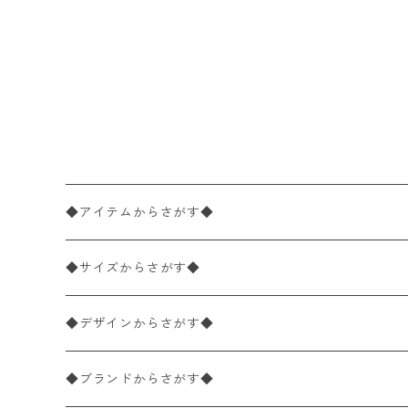
◆アイテムからさがす◆
ペーパーナプキン2枚バラ売り
◆サイズからさがす◆
ペーパーナプキン1枚バラ売り
33×33cm（ランチサイズ）
◆デザインからさがす◆
バラ売り
ペーパーナプキン20枚入りパック
25×25cm（カクテルサイズ）
花柄
◆ブランドからさがす◆