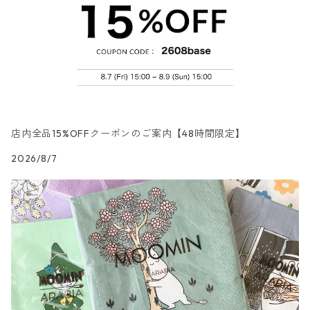
カクテルサイズ
ランチサイズ
シリコンモールド
洋服・靴柄
ドイツ製 Daisy/デイジー
コーティング液
バッグ
カクテルサイズ
ランチサイズ
北欧雑貨
羽根・文具・雑貨柄
ドイツ製 Maki/マキ
刺繍枠・フレーム・ディスプレイ用品
ラウンド
カクテルサイズ
ランチサイズ
乗り物柄
ドイツ製 Home Fashion
店内全品15%OFFクーポンのご案内【48時間限定】
2026/8/7
カクテルサイズ
ランチサイズ
家・建物・都市柄
ドイツ製 TETE a TETE/テータテート
カクテルサイズ
ランチサイズ
人物・妖精柄
ドイツ製 Paper+Design
カクテルサイズ
ランチサイズ
陶磁器柄
ドイツ製 Stewo/スティーボ
カクテルサイズ
ランチサイズ
音楽柄
ドイツ製 Emma Bridgewater