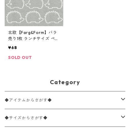
北欧【Farg&Form】バラ
売り1枚 ランチサイズ ペー
パーナプキン HEDGEHOG
¥68
グレー
SOLD OUT
Category
◆アイテムからさがす◆
ペーパーナプキン2枚バラ売り
◆サイズからさがす◆