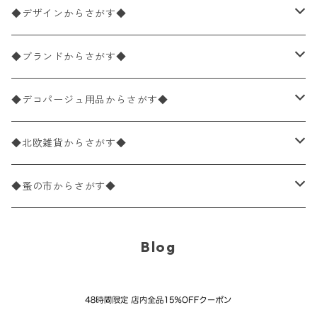
ペーパーナプキン1枚バラ売り
33×33cm（ランチサイズ）
◆デザインからさがす◆
バラ売り
ペーパーナプキン20枚入りパック
25×25cm（カクテルサイズ）
花柄
◆ブランドからさがす◆
パック売り
バラ売り
ペーパーナプキン10枚入りパック
40×40cm（ディナーサイズ）
植物・グリーン柄
ドイツ製 IHR/イア
◆デコパージュ用品からさがす◆
パック売り
バラ売り
ランチサイズ
ライスペーパー
21×21cm（ポケットサイズ）
動物・鳥・昆虫・蝶柄
ドイツ製 Ambiente/アンビエンテ
デコパージュ液
◆北欧雑貨からさがす◆
パック売り
カクテルサイズ
バラ売り
ランチサイズ
ペーパーリネンナプキン
33cm（ラウンド）
海・魚柄
ドイツ製 Paperproducts Design
デコパージュ下地
シリコンモールド
◆蚤の市からさがす◆
ラウンド
パック売り
カクテルサイズ
ランチサイズ
3Dデコパージュ
空・天気・星座柄
ドイツ製 FASANA/ファザナ
デコパージュ筆
エプロン
ペーパーナプキン
Blog
カクテルサイズ
ランチサイズ
ワックスペーパー
食べ物・フルーツ・野菜・ドリンク柄
ドイツ製 ti-flair/ティーフレア
デコパージュはさみ
トレイ
北欧雑貨
カクテルサイズ
ランチサイズ
デコパージュ用品
食器・カトラリー柄
ドイツ製 PAW/パウ
3Dデコパージュ
ポスター・カレンダー
デコパージュ用品