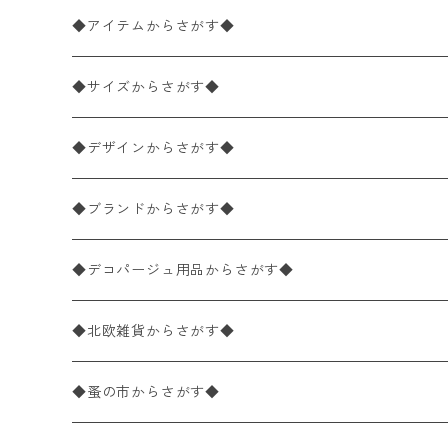
◆アイテムからさがす◆
ペーパーナプキン2枚バラ売り
◆サイズからさがす◆
ペーパーナプキン1枚バラ売り
33×33cm（ランチサイズ）
◆デザインからさがす◆
バラ売り
ペーパーナプキン20枚入りパック
25×25cm（カクテルサイズ）
花柄
◆ブランドからさがす◆
パック売り
バラ売り
ペーパーナプキン10枚入りパック
40×40cm（ディナーサイズ）
植物・グリーン柄
ドイツ製 IHR/イア
◆デコパージュ用品からさがす◆
パック売り
バラ売り
ランチサイズ
ライスペーパー
21×21cm（ポケットサイズ）
動物・鳥・昆虫・蝶柄
ドイツ製 Ambiente/アンビエンテ
デコパージュ液
◆北欧雑貨からさがす◆
パック売り
カクテルサイズ
バラ売り
ランチサイズ
ペーパーリネンナプキン
33cm（ラウンド）
海・魚柄
ドイツ製 Paperproducts Design
デコパージュ下地
シリコンモールド
◆蚤の市からさがす◆
ラウンド
パック売り
カクテルサイズ