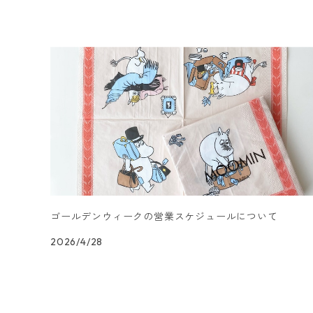
ランチサイズ
3Dデコパージュ
空・天気・星座柄
ドイツ製 FASANA/ファザナ
デコパージュ筆
エプロン
ペーパーナプキン
カクテルサイズ
ランチサイズ
ワックスペーパー
食べ物・フルーツ・野菜・ドリンク柄
ドイツ製 ti-flair/ティーフレア
デコパージュはさみ
トレイ
北欧雑貨
カクテルサイズ
ランチサイズ
デコパージュ用品
食器・カトラリー柄
ドイツ製 PAW/パウ
3Dデコパージュ
ポスター・カレンダー
デコパージュ用品
カクテルサイズ
ランチサイズ
シリコンモールド
洋服・靴柄
ドイツ製 Daisy/デイジー
コーティング液
バッグ
カクテルサイズ
ランチサイズ
北欧雑貨
羽根・文具・雑貨柄
ドイツ製 Maki/マキ
刺繍枠・フレーム・ディスプレイ用品
ラウンド
カクテルサイズ
ランチサイズ
乗り物柄
ドイツ製 Home Fashion
ゴールデンウィークの営業スケジュールについて
2026/4/28
カクテルサイズ
ランチサイズ
家・建物・都市柄
ドイツ製 TETE a TETE/テータテート
カクテルサイズ
ランチサイズ
人物・妖精柄
ドイツ製 Paper+Design