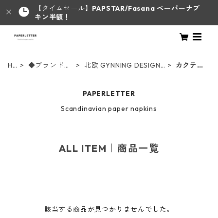
【タイムセール】
PAPSTAR/Fasana ペーパーナプ
キン半額！
H
◆ブランドか
北欧 GYNNING DESIGN/
カクテル
O
らさがす◆
ギニングデザイン
サイズ
ME
PAPERLETTER
Scandinavian paper napkins
ALL ITEM｜商品一覧
該当する商品が見つかりませんでした。