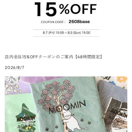
カクテルサイズ
ランチサイズ
シリコンモールド
洋服・靴柄
ドイツ製 Daisy/デイジー
コーティング液
バッグ
カクテルサイズ
ランチサイズ
北欧雑貨
羽根・文具・雑貨柄
ドイツ製 Maki/マキ
刺繍枠・フレーム・ディスプレイ用品
ラウンド
カクテルサイズ
ランチサイズ
乗り物柄
ドイツ製 Home Fashion
店内全品15%OFFクーポンのご案内【48時間限定】
2026/8/7
カクテルサイズ
ランチサイズ
家・建物・都市柄
ドイツ製 TETE a TETE/テータテート
カクテルサイズ
ランチサイズ
人物・妖精柄
ドイツ製 Paper+Design
カクテルサイズ
ランチサイズ
陶磁器柄
ドイツ製 Stewo/スティーボ
カクテルサイズ
ランチサイズ
音楽柄
ドイツ製 Emma Bridgewater