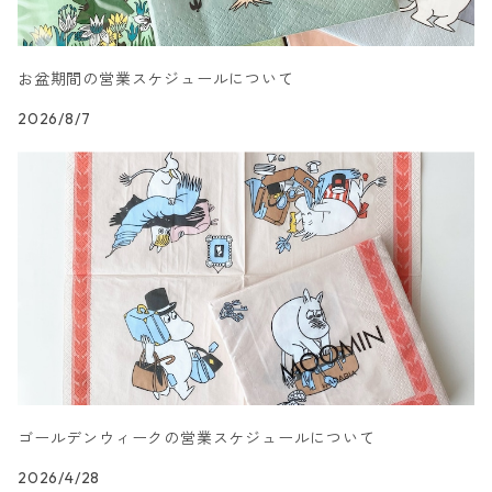
カクテルサイズ
ランチサイズ
模様柄
ドイツ製 Nouveau/ヌーボー
お盆期間の営業スケジュールについて
カクテルサイズ
ランチサイズ
ハート・星・ドット柄
ドイツ製 Braun+Company/ブラウン カンパニー
2026/8/7
カクテルサイズ
ランチサイズ
抽象柄
ドイツ製 Sagen Vintage
カクテルサイズ
ランチサイズ
キャラクター柄
ドイツ製 Villeroy&Boch
カクテルサイズ
ランチサイズ
文字柄
ドイツ製 artablo/アルタブロ
カクテルサイズ
ランチサイズ
アート柄
ドイツ製 PAPSTAR/パップスター
カクテルサイズ
ゴールデンウィークの営業スケジュールについて
ランチサイズ
エスニック柄
ドイツ製 sovie/ソフィー
2026/4/28