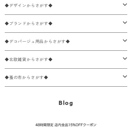
ペーパーナプキン1枚バラ売り
33×33cm（ランチサイズ）
◆デザインからさがす◆
バラ売り
ペーパーナプキン20枚入りパック
25×25cm（カクテルサイズ）
花柄
◆ブランドからさがす◆
パック売り
バラ売り
ペーパーナプキン10枚入りパック
40×40cm（ディナーサイズ）
植物・グリーン柄
ドイツ製 IHR/イア
◆デコパージュ用品からさがす◆
パック売り
バラ売り
ランチサイズ
ライスペーパー
21×21cm（ポケットサイズ）
動物・鳥・昆虫・蝶柄
ドイツ製 Ambiente/アンビエンテ
デコパージュ液
◆北欧雑貨からさがす◆
パック売り
カクテルサイズ
バラ売り
ランチサイズ
ペーパーリネンナプキン
33cm（ラウンド）
海・魚柄
ドイツ製 Paperproducts Design
デコパージュ下地
シリコンモールド
◆蚤の市からさがす◆
ラウンド
パック売り
カクテルサイズ
ランチサイズ
3Dデコパージュ
空・天気・星座柄
ドイツ製 FASANA/ファザナ
デコパージュ筆
エプロン
ペーパーナプキン
Blog
カクテルサイズ
ランチサイズ
ワックスペーパー
食べ物・フルーツ・野菜・ドリンク柄
ドイツ製 ti-flair/ティーフレア
デコパージュはさみ
トレイ
北欧雑貨
カクテルサイズ
ランチサイズ
デコパージュ用品
食器・カトラリー柄
ドイツ製 PAW/パウ
3Dデコパージュ
ポスター・カレンダー
デコパージュ用品