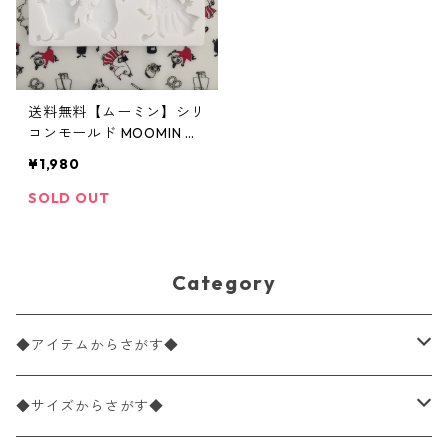
送料無料【ムーミン】シリ
コンモールド MOOMIN ホ
ワイト 13cm×20cm アロ
¥1,980
マストーン レジン ハンド
メイドアクセサリー
SOLD OUT
Category
◆アイテムからさがす◆
ペーパーナプキン2枚バラ売り
◆サイズからさがす◆