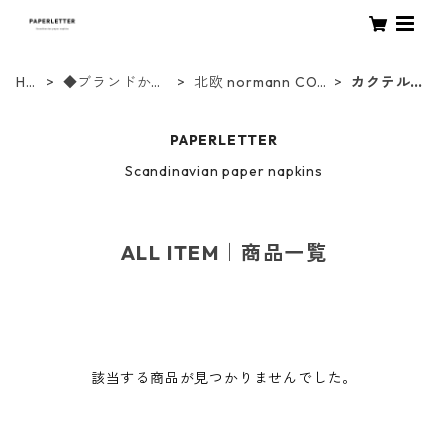
HO
◆ブランドから
北欧 normann COP
カクテル
ME
さがす◆
ENHAGEN
サイズ
PAPERLETTER
Scandinavian paper napkins
ALL ITEM｜商品一覧
該当する商品が見つかりませんでした。