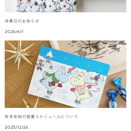
カクテルサイズ
ランチサイズ
模様柄
ドイツ製 Nouveau/ヌーボー
休業日のお知らせ
カクテルサイズ
ランチサイズ
ハート・星・ドット柄
ドイツ製 Braun+Company/ブラウン カンパニー
2026/4/1
カクテルサイズ
ランチサイズ
抽象柄
ドイツ製 Sagen Vintage
カクテルサイズ
ランチサイズ
キャラクター柄
ドイツ製 Villeroy&Boch
カクテルサイズ
ランチサイズ
文字柄
ドイツ製 artablo/アルタブロ
カクテルサイズ
ランチサイズ
アート柄
ドイツ製 PAPSTAR/パップスター
カクテルサイズ
年末年始の営業スケジュールについて
ランチサイズ
エスニック柄
ドイツ製 sovie/ソフィー
2025/12/26