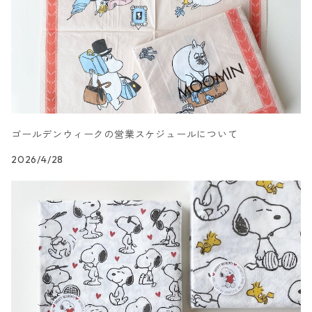
カクテルサイズ
ランチサイズ
シリコンモールド
洋服・靴柄
ドイツ製 Daisy/デイジー
コーティング液
バッグ
カクテルサイズ
ランチサイズ
北欧雑貨
羽根・文具・雑貨柄
ドイツ製 Maki/マキ
刺繍枠・フレーム・ディスプレイ用品
ラウンド
カクテルサイズ
ランチサイズ
乗り物柄
ドイツ製 Home Fashion
ゴールデンウィークの営業スケジュールについて
2026/4/28
カクテルサイズ
ランチサイズ
家・建物・都市柄
ドイツ製 TETE a TETE/テータテート
カクテルサイズ
ランチサイズ
人物・妖精柄
ドイツ製 Paper+Design
カクテルサイズ
ランチサイズ
陶磁器柄
ドイツ製 Stewo/スティーボ
カクテルサイズ
ランチサイズ
音楽柄
ドイツ製 Emma Bridgewater