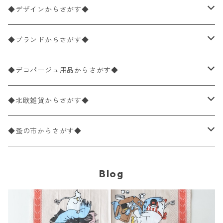
ペーパーナプキン1枚バラ売り
33×33cm（ランチサイズ）
◆デザインからさがす◆
バラ売り
ペーパーナプキン20枚入りパック
25×25cm（カクテルサイズ）
花柄
◆ブランドからさがす◆
パック売り
バラ売り
ペーパーナプキン10枚入りパック
40×40cm（ディナーサイズ）
植物・グリーン柄
ドイツ製 IHR/イア
◆デコパージュ用品からさがす◆
パック売り
バラ売り
ランチサイズ
ライスペーパー
21×21cm（ポケットサイズ）
動物・鳥・昆虫・蝶柄
ドイツ製 Ambiente/アンビエンテ
デコパージュ液
◆北欧雑貨からさがす◆
パック売り
カクテルサイズ
バラ売り
ランチサイズ
ペーパーリネンナプキン
33cm（ラウンド）
海・魚柄
ドイツ製 Paperproducts Design
デコパージュ下地
シリコンモールド
◆蚤の市からさがす◆
ラウンド
パック売り
カクテルサイズ
ランチサイズ
3Dデコパージュ
空・天気・星座柄
ドイツ製 FASANA/ファザナ
デコパージュ筆
エプロン
ペーパーナプキン
Blog
カクテルサイズ
ランチサイズ
ワックスペーパー
食べ物・フルーツ・野菜・ドリンク柄
ドイツ製 ti-flair/ティーフレア
デコパージュはさみ
トレイ
北欧雑貨
カクテルサイズ
ランチサイズ
デコパージュ用品
食器・カトラリー柄
ドイツ製 PAW/パウ
3Dデコパージュ
ポスター・カレンダー
デコパージュ用品