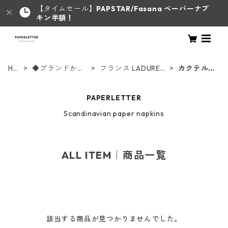
【タイムセール】
PAPSTAR/Fasana ペーパーナプ
キン半額！
HO
◆ブランドから
フランス LADURE
カクテル
ME
さがす◆
E/ラデュレ
サイズ
PAPERLETTER
Scandinavian paper napkins
ALL ITEM｜商品一覧
該当する商品が見つかりませんでした。