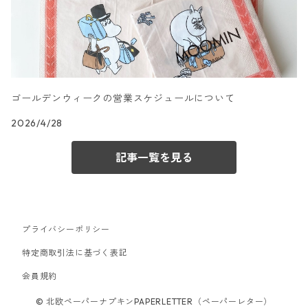
カクテルサイズ
ランチサイズ
文字柄
ドイツ製 artablo/アルタブロ
カクテルサイズ
ランチサイズ
アート柄
ドイツ製 PAPSTAR/パップスター
カクテルサイズ
ゴールデンウィークの営業スケジュールについて
ランチサイズ
エスニック柄
ドイツ製 sovie/ソフィー
2026/4/28
カクテルサイズ
ランチサイズ
和柄
ドイツ製 Gratz Verlag
記事一覧を見る
カクテルサイズ
ランチサイズ
ベビー・キッズ柄
ドイツ製 Atelier/アトリエ
カクテルサイズ
ランチサイズ
お正月柄
ドイツ製 Mank/マンク
プライバシーポリシー
特定商取引法に基づく表記
カクテルサイズ
ランチサイズ
春・イースター柄
ドイツ製 DOMMOS/ドモス
会員規約
© 北欧ペーパーナプキンPAPERLETTER（ペーパーレター）
カクテルサイズ