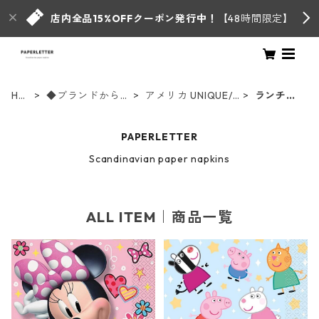
店内全品15%OFFクーポン発行中！
【48時間限定】
HO
◆ブランドからさ
アメリカ UNIQUE/
ランチサ
ME
がす◆
ユニーク
イズ
PAPERLETTER
Scandinavian paper napkins
ALL ITEM｜商品一覧