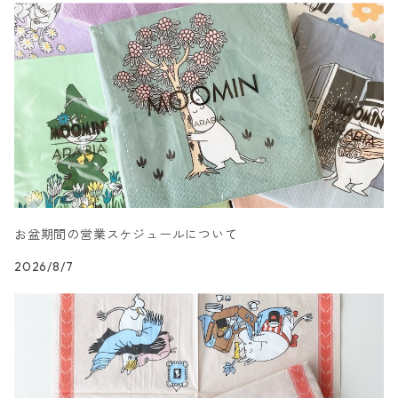
カクテルサイズ
ランチサイズ
人物・妖精柄
ドイツ製 Paper+Design
カクテルサイズ
ランチサイズ
陶磁器柄
ドイツ製 Stewo/スティーボ
カクテルサイズ
ランチサイズ
音楽柄
ドイツ製 Emma Bridgewater
カクテルサイズ
ランチサイズ
模様柄
ドイツ製 Nouveau/ヌーボー
お盆期間の営業スケジュールについて
カクテルサイズ
ランチサイズ
ハート・星・ドット柄
ドイツ製 Braun+Company/ブラウン カンパニー
2026/8/7
カクテルサイズ
ランチサイズ
抽象柄
ドイツ製 Sagen Vintage
カクテルサイズ
ランチサイズ
キャラクター柄
ドイツ製 Villeroy&Boch