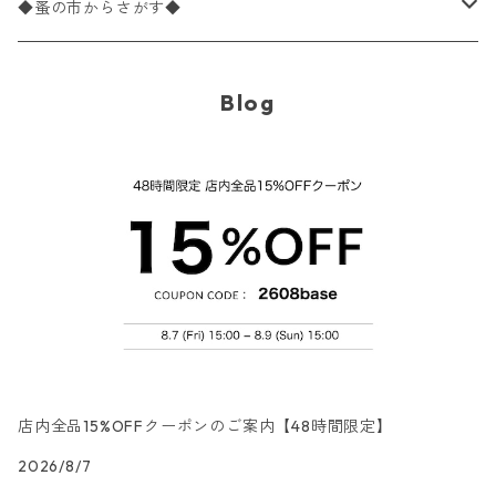
バラ売り
ランチサイズ
ペーパーリネンナプキン
33cm（ラウンド）
海・魚柄
ドイツ製 Paperproducts Design
デコパージュ下地
シリコンモールド
◆蚤の市からさがす◆
ラウンド
パック売り
カクテルサイズ
ランチサイズ
3Dデコパージュ
空・天気・星座柄
ドイツ製 FASANA/ファザナ
デコパージュ筆
エプロン
ペーパーナプキン
Blog
カクテルサイズ
ランチサイズ
ワックスペーパー
食べ物・フルーツ・野菜・ドリンク柄
ドイツ製 ti-flair/ティーフレア
デコパージュはさみ
トレイ
北欧雑貨
カクテルサイズ
ランチサイズ
デコパージュ用品
食器・カトラリー柄
ドイツ製 PAW/パウ
3Dデコパージュ
ポスター・カレンダー
デコパージュ用品
カクテルサイズ
ランチサイズ
シリコンモールド
洋服・靴柄
ドイツ製 Daisy/デイジー
コーティング液
バッグ
カクテルサイズ
ランチサイズ
北欧雑貨
羽根・文具・雑貨柄
ドイツ製 Maki/マキ
刺繍枠・フレーム・ディスプレイ用品
ラウンド
カクテルサイズ
ランチサイズ
乗り物柄
ドイツ製 Home Fashion
店内全品15%OFFクーポンのご案内【48時間限定】
2026/8/7
カクテルサイズ
ランチサイズ
家・建物・都市柄
ドイツ製 TETE a TETE/テータテート