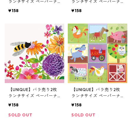
ランチサイズ ペーパーナ
ランチサイズ ペーパーナ
プキン Hello Kitty ホワイ
プキン Alice in Wonderla
¥158
¥158
ト ハローキティー Sanrio
nd ホワイト 不思議の国の
アリス
【UNIQUE】バラ売り2枚
【UNIQUE】バラ売り2枚
ランチサイズ ペーパーナ
ランチサイズ ペーパーナ
プキン Spring Floral ホワ
プキン Farm Party グリー
¥158
¥158
イト×ピンク
ン
SOLD OUT
SOLD OUT