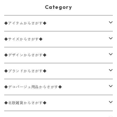
Category
◆アイテムからさがす◆
ペーパーナプキン2枚バラ売り
◆サイズからさがす◆
ペーパーナプキン1枚バラ売り
33×33cm（ランチサイズ）
◆デザインからさがす◆
バラ売り
ペーパーナプキン20枚入りパック
25×25cm（カクテルサイズ）
花柄
◆ブランドからさがす◆
パック売り
バラ売り
ペーパーナプキン10枚入りパック
40×40cm（ディナーサイズ）
植物・グリーン柄
ドイツ製 IHR/イア
◆デコパージュ用品からさがす◆
パック売り
バラ売り
ランチサイズ
ライスペーパー
21×21cm（ポケットサイズ）
動物・鳥・昆虫・蝶柄
ドイツ製 Ambiente/アンビエンテ
デコパージュ液
◆北欧雑貨からさがす◆
パック売り
カクテルサイズ