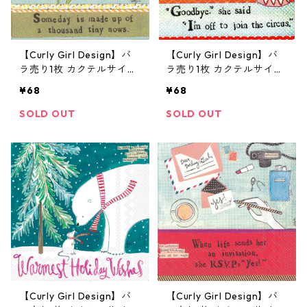
【Curly Girl Design】バ
【Curly Girl Design】バ
ラ売り1枚 カクテルサイズ
ラ売り1枚 カクテルサイズ
ペーパーナプキン TINY N
ペーパーナプキン CIRCUS
¥68
¥68
OWS グリーン
ピンク
SOLD OUT
SOLD OUT
【Curly Girl Design】バ
【Curly Girl Design】バ