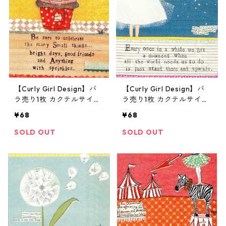
【Curly Girl Design】バ
【Curly Girl Design】バ
ラ売り1枚 カクテルサイズ
ラ売り1枚 カクテルサイズ
ペーパーナプキン TO CEL
ペーパーナプキン STAND
¥68
¥68
EBRATE イエロー
AND SPARKLE ネイビー
SOLD OUT
SOLD OUT