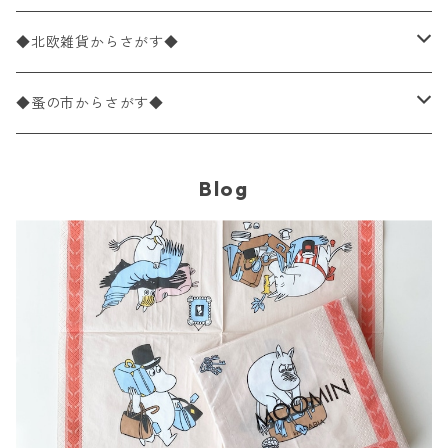
パック売り
バラ売り
ランチサイズ
ライスペーパー
21×21cm（ポケットサイズ）
動物・鳥・昆虫・蝶柄
ドイツ製 Ambiente/アンビエンテ
デコパージュ液
◆北欧雑貨からさがす◆
パック売り
カクテルサイズ
バラ売り
ランチサイズ
ペーパーリネンナプキン
33cm（ラウンド）
海・魚柄
ドイツ製 Paperproducts Design
デコパージュ下地
シリコンモールド
◆蚤の市からさがす◆
ラウンド
パック売り
カクテルサイズ
ランチサイズ
3Dデコパージュ
空・天気・星座柄
ドイツ製 FASANA/ファザナ
デコパージュ筆
エプロン
ペーパーナプキン
Blog
カクテルサイズ
ランチサイズ
ワックスペーパー
食べ物・フルーツ・野菜・ドリンク柄
ドイツ製 ti-flair/ティーフレア
デコパージュはさみ
トレイ
北欧雑貨
カクテルサイズ
ランチサイズ
デコパージュ用品
食器・カトラリー柄
ドイツ製 PAW/パウ
3Dデコパージュ
ポスター・カレンダー
デコパージュ用品
カクテルサイズ
ランチサイズ
シリコンモールド
洋服・靴柄
ドイツ製 Daisy/デイジー
コーティング液
バッグ
カクテルサイズ
ランチサイズ
北欧雑貨
羽根・文具・雑貨柄
ドイツ製 Maki/マキ
刺繍枠・フレーム・ディスプレイ用品