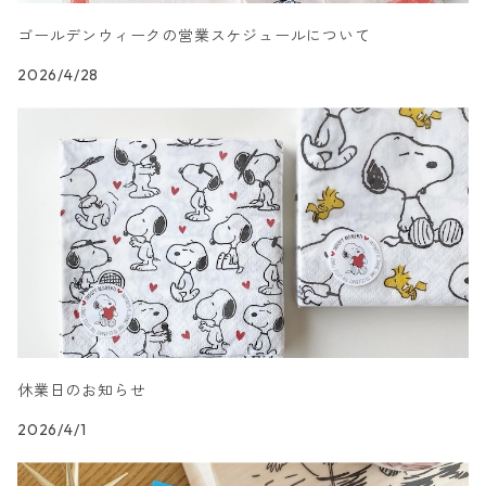
ラウンド
カクテルサイズ
ランチサイズ
乗り物柄
ドイツ製 Home Fashion
ゴールデンウィークの営業スケジュールについて
2026/4/28
カクテルサイズ
ランチサイズ
家・建物・都市柄
ドイツ製 TETE a TETE/テータテート
カクテルサイズ
ランチサイズ
人物・妖精柄
ドイツ製 Paper+Design
カクテルサイズ
ランチサイズ
陶磁器柄
ドイツ製 Stewo/スティーボ
カクテルサイズ
ランチサイズ
音楽柄
ドイツ製 Emma Bridgewater
カクテルサイズ
ランチサイズ
模様柄
ドイツ製 Nouveau/ヌーボー
休業日のお知らせ
カクテルサイズ
ランチサイズ
ハート・星・ドット柄
ドイツ製 Braun+Company/ブラウン カンパニー
2026/4/1
カクテルサイズ
ランチサイズ
抽象柄
ドイツ製 Sagen Vintage