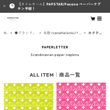
【タイムセール】
PAPSTAR/Fasana ペーパーナプ
キン半額！
HO
◆ブランドか
北欧 IvanaHelsinki/イヴ
カクテル
ME
らさがす◆
ァナヘルシンキ
サイズ
PAPERLETTER
Scandinavian paper napkins
ALL ITEM｜商品一覧