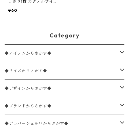
ラ売り1枚 カクテルサイズ
ペーパーナプキン BUTTER
¥60
FLY GARDEN レッド フィ
ンランド製
Category
◆アイテムからさがす◆
ペーパーナプキン2枚バラ売り
◆サイズからさがす◆
ペーパーナプキン1枚バラ売り
33×33cm（ランチサイズ）
◆デザインからさがす◆
バラ売り
ペーパーナプキン20枚入りパック
25×25cm（カクテルサイズ）
花柄
◆ブランドからさがす◆
パック売り
バラ売り
ペーパーナプキン10枚入りパック
40×40cm（ディナーサイズ）
植物・グリーン柄
ドイツ製 IHR/イア
◆デコパージュ用品からさがす◆