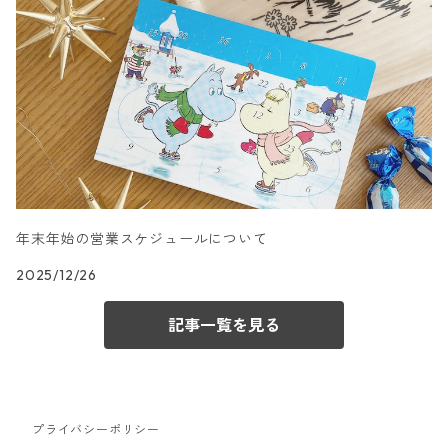
カクテルサイズ
ランチサイズ
キャラクター柄
ドイツ製 Villeroy&Boch
カクテルサイズ
ランチサイズ
文字柄
ドイツ製 artablo/アルタブロ
カクテルサイズ
ランチサイズ
アート柄
ドイツ製 PAPSTAR/パップスター
カクテルサイズ
年末年始の営業スケジュールについて
ランチサイズ
エスニック柄
ドイツ製 sovie/ソフィー
2025/12/26
カクテルサイズ
ランチサイズ
和柄
ドイツ製 Gratz Verlag
記事一覧を見る
カクテルサイズ
ランチサイズ
ベビー・キッズ柄
ドイツ製 Atelier/アトリエ
カクテルサイズ
ランチサイズ
お正月柄
ドイツ製 Mank/マンク
プライバシーポリシー