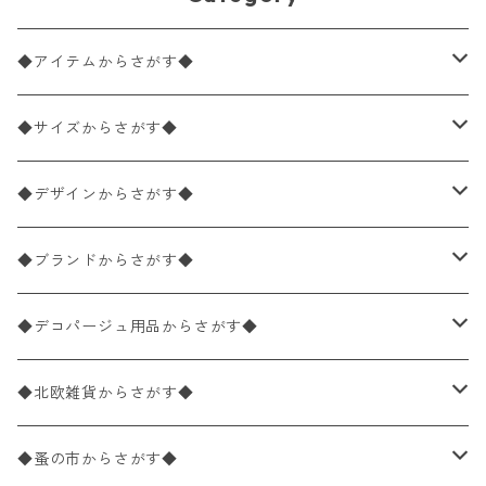
◆アイテムからさがす◆
ペーパーナプキン2枚バラ売り
◆サイズからさがす◆
ペーパーナプキン1枚バラ売り
33×33cm（ランチサイズ）
◆デザインからさがす◆
バラ売り
ペーパーナプキン20枚入りパック
25×25cm（カクテルサイズ）
花柄
◆ブランドからさがす◆
パック売り
バラ売り
ペーパーナプキン10枚入りパック
40×40cm（ディナーサイズ）
植物・グリーン柄
ドイツ製 IHR/イア
◆デコパージュ用品からさがす◆
パック売り
バラ売り
ランチサイズ
ライスペーパー
21×21cm（ポケットサイズ）
動物・鳥・昆虫・蝶柄
ドイツ製 Ambiente/アンビエンテ
デコパージュ液
◆北欧雑貨からさがす◆
パック売り
カクテルサイズ
バラ売り
ランチサイズ
ペーパーリネンナプキン
33cm（ラウンド）
海・魚柄
ドイツ製 Paperproducts Design
デコパージュ下地
シリコンモールド
◆蚤の市からさがす◆