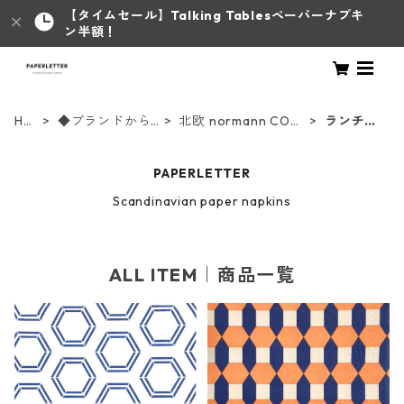
【タイムセール】Talking Tablesペーパーナプキ
ン半額！
HO
◆ブランドから
北欧 normann COP
ランチサ
ME
さがす◆
ENHAGEN
イズ
PAPERLETTER
Scandinavian paper napkins
ALL ITEM｜商品一覧