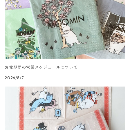
カクテルサイズ
ランチサイズ
人物・妖精柄
ドイツ製 Paper+Design
カクテルサイズ
ランチサイズ
陶磁器柄
ドイツ製 Stewo/スティーボ
カクテルサイズ
ランチサイズ
音楽柄
ドイツ製 Emma Bridgewater
カクテルサイズ
ランチサイズ
模様柄
ドイツ製 Nouveau/ヌーボー
お盆期間の営業スケジュールについて
カクテルサイズ
ランチサイズ
ハート・星・ドット柄
ドイツ製 Braun+Company/ブラウン カンパニー
2026/8/7
カクテルサイズ
ランチサイズ
抽象柄
ドイツ製 Sagen Vintage
カクテルサイズ
ランチサイズ
キャラクター柄
ドイツ製 Villeroy&Boch
カクテルサイズ
ランチサイズ
文字柄
ドイツ製 artablo/アルタブロ