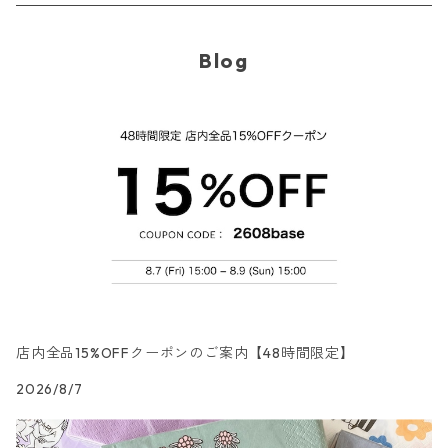
ラウンド
パック売り
カクテルサイズ
ランチサイズ
3Dデコパージュ
空・天気・星座柄
ドイツ製 FASANA/ファザナ
デコパージュ筆
エプロン
ペーパーナプキン
Blog
カクテルサイズ
ランチサイズ
ワックスペーパー
食べ物・フルーツ・野菜・ドリンク柄
ドイツ製 ti-flair/ティーフレア
デコパージュはさみ
トレイ
北欧雑貨
カクテルサイズ
ランチサイズ
デコパージュ用品
食器・カトラリー柄
ドイツ製 PAW/パウ
3Dデコパージュ
ポスター・カレンダー
デコパージュ用品
カクテルサイズ
ランチサイズ
シリコンモールド
洋服・靴柄
ドイツ製 Daisy/デイジー
コーティング液
バッグ
カクテルサイズ
ランチサイズ
北欧雑貨
羽根・文具・雑貨柄
ドイツ製 Maki/マキ
刺繍枠・フレーム・ディスプレイ用品
ラウンド
カクテルサイズ
ランチサイズ
乗り物柄
ドイツ製 Home Fashion
店内全品15%OFFクーポンのご案内【48時間限定】
2026/8/7
カクテルサイズ
ランチサイズ
家・建物・都市柄
ドイツ製 TETE a TETE/テータテート