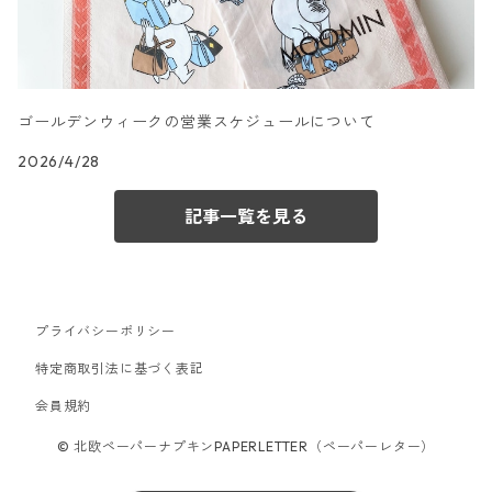
カクテルサイズ
ランチサイズ
アート柄
ドイツ製 PAPSTAR/パップスター
カクテルサイズ
ゴールデンウィークの営業スケジュールについて
ランチサイズ
エスニック柄
ドイツ製 sovie/ソフィー
2026/4/28
カクテルサイズ
ランチサイズ
和柄
ドイツ製 Gratz Verlag
記事一覧を見る
カクテルサイズ
ランチサイズ
ベビー・キッズ柄
ドイツ製 Atelier/アトリエ
カクテルサイズ
ランチサイズ
お正月柄
ドイツ製 Mank/マンク
プライバシーポリシー
特定商取引法に基づく表記
カクテルサイズ
ランチサイズ
春・イースター柄
ドイツ製 DOMMOS/ドモス
会員規約
© 北欧ペーパーナプキンPAPERLETTER（ペーパーレター）
カクテルサイズ
ランチサイズ
秋・ハロウィン柄
ドイツ製 Easy Life/イージーライフ