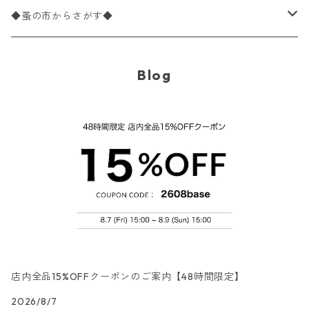
パック売り
カクテルサイズ
バラ売り
ランチサイズ
ペーパーリネンナプキン
33cm（ラウンド）
海・魚柄
ドイツ製 Paperproducts Design
デコパージュ下地
シリコンモールド
◆蚤の市からさがす◆
ラウンド
パック売り
カクテルサイズ
ランチサイズ
3Dデコパージュ
空・天気・星座柄
ドイツ製 FASANA/ファザナ
デコパージュ筆
エプロン
ペーパーナプキン
Blog
カクテルサイズ
ランチサイズ
ワックスペーパー
食べ物・フルーツ・野菜・ドリンク柄
ドイツ製 ti-flair/ティーフレア
デコパージュはさみ
トレイ
北欧雑貨
カクテルサイズ
ランチサイズ
デコパージュ用品
食器・カトラリー柄
ドイツ製 PAW/パウ
3Dデコパージュ
ポスター・カレンダー
デコパージュ用品
カクテルサイズ
ランチサイズ
シリコンモールド
洋服・靴柄
ドイツ製 Daisy/デイジー
コーティング液
バッグ
カクテルサイズ
ランチサイズ
北欧雑貨
羽根・文具・雑貨柄
ドイツ製 Maki/マキ
刺繍枠・フレーム・ディスプレイ用品
ラウンド
カクテルサイズ
ランチサイズ
乗り物柄
ドイツ製 Home Fashion
店内全品15%OFFクーポンのご案内【48時間限定】
2026/8/7
カクテルサイズ
ランチサイズ