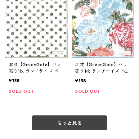
北欧【GreenGate】バラ
北欧【GreenGate】バラ
売り1枚 ランチサイズ ペー
売り1枚 ランチサイズ ペー
パーナプキン LAURIE モノ
パーナプキン ADELE ホワ
¥138
¥138
トーン
イト
SOLD OUT
SOLD OUT
もっと見る