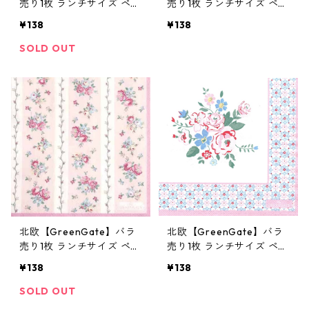
売り1枚 ランチサイズ ペー
売り1枚 ランチサイズ ペー
パーナプキン FLORA ホワ
パーナプキン FLEUR レッ
¥138
¥138
イト
ド
SOLD OUT
北欧【GreenGate】バラ
北欧【GreenGate】バラ
売り1枚 ランチサイズ ペー
売り1枚 ランチサイズ ペー
パーナプキン AVA ホワイ
パーナプキン Inge-Marie
¥138
¥138
ト
ホワイト
SOLD OUT