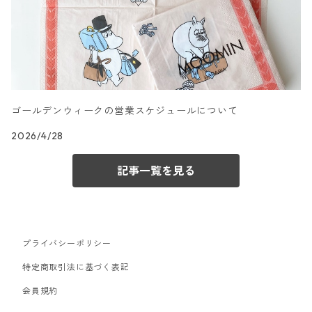
カクテルサイズ
ランチサイズ
文字柄
ドイツ製 artablo/アルタブロ
カクテルサイズ
ランチサイズ
アート柄
ドイツ製 PAPSTAR/パップスター
カクテルサイズ
ゴールデンウィークの営業スケジュールについて
ランチサイズ
エスニック柄
ドイツ製 sovie/ソフィー
2026/4/28
カクテルサイズ
ランチサイズ
和柄
ドイツ製 Gratz Verlag
記事一覧を見る
カクテルサイズ
ランチサイズ
ベビー・キッズ柄
ドイツ製 Atelier/アトリエ
カクテルサイズ
ランチサイズ
お正月柄
ドイツ製 Mank/マンク
プライバシーポリシー
特定商取引法に基づく表記
カクテルサイズ
ランチサイズ
春・イースター柄
ドイツ製 DOMMOS/ドモス
会員規約