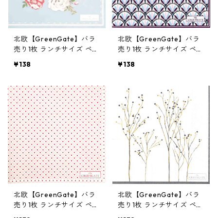
北欧【GreenGate】バラ
北欧【GreenGate】バラ
売り1枚 ランチサイズ ペー
売り1枚 ランチサイズ ペー
パーナプキン PETRICIA ペ
パーナプキン VICTORIA
¥138
¥138
ールブルー
ホワイト
北欧【GreenGate】バラ
北欧【GreenGate】バラ
売り1枚 ランチサイズ ペー
売り1枚 ランチサイズ ペー
パーナプキン NOA ラズベ
パーナプキン ANTONIA ホ