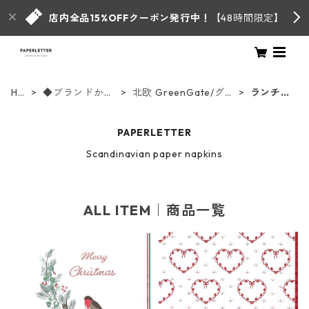
店内全品15%OFFクーポン発行中！
【48時間限定】
HO
◆ブランドから
北欧 GreenGate/グリ
ランチサ
ME
さがす◆
ーンゲート
イズ
PAPERLETTER
Scandinavian paper napkins
ALL ITEM｜商品一覧