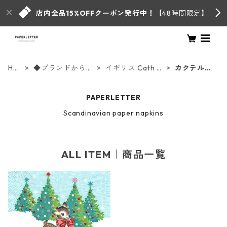
店内全品15%OFFクーポン発行中！
【48時間限定】
HO
◆ブランドからさ
イギリス Cath Ki
カクテルサ
ME
がす◆
dston
イズ
PAPERLETTER
Scandinavian paper napkins
ALL ITEM｜商品一覧