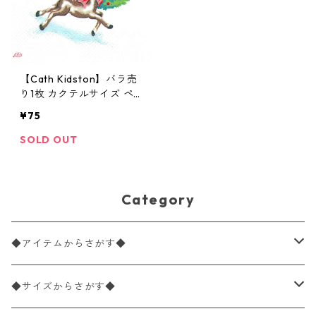
【Cath Kidston】バラ売
り1枚 カクテルサイズ ペー
パーナプキン CHRISTMAS
¥75
DEER ブルー
SOLD OUT
Category
◆アイテムからさがす◆
ペーパーナプキン2枚バラ売り
◆サイズからさがす◆