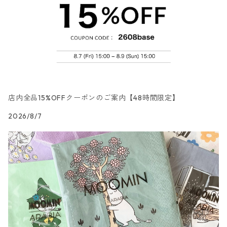
カクテルサイズ
ランチサイズ
シリコンモールド
洋服・靴柄
ドイツ製 Daisy/デイジー
コーティング液
バッグ
カクテルサイズ
ランチサイズ
北欧雑貨
羽根・文具・雑貨柄
ドイツ製 Maki/マキ
刺繍枠・フレーム・ディスプレイ用品
ラウンド
カクテルサイズ
ランチサイズ
乗り物柄
ドイツ製 Home Fashion
店内全品15%OFFクーポンのご案内【48時間限定】
2026/8/7
カクテルサイズ
ランチサイズ
家・建物・都市柄
ドイツ製 TETE a TETE/テータテート
カクテルサイズ
ランチサイズ
人物・妖精柄
ドイツ製 Paper+Design
カクテルサイズ
ランチサイズ
陶磁器柄
ドイツ製 Stewo/スティーボ
カクテルサイズ
ランチサイズ
音楽柄
ドイツ製 Emma Bridgewater