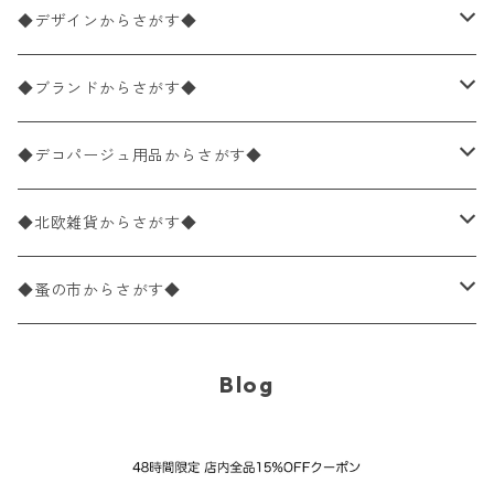
ペーパーナプキン1枚バラ売り
33×33cm（ランチサイズ）
◆デザインからさがす◆
バラ売り
ペーパーナプキン20枚入りパック
25×25cm（カクテルサイズ）
花柄
◆ブランドからさがす◆
パック売り
バラ売り
ペーパーナプキン10枚入りパック
40×40cm（ディナーサイズ）
植物・グリーン柄
ドイツ製 IHR/イア
◆デコパージュ用品からさがす◆
パック売り
バラ売り
ランチサイズ
ライスペーパー
21×21cm（ポケットサイズ）
動物・鳥・昆虫・蝶柄
ドイツ製 Ambiente/アンビエンテ
デコパージュ液
◆北欧雑貨からさがす◆
パック売り
カクテルサイズ
バラ売り
ランチサイズ
ペーパーリネンナプキン
33cm（ラウンド）
海・魚柄
ドイツ製 Paperproducts Design
デコパージュ下地
シリコンモールド
◆蚤の市からさがす◆
ラウンド
パック売り
カクテルサイズ
ランチサイズ
3Dデコパージュ
空・天気・星座柄
ドイツ製 FASANA/ファザナ
デコパージュ筆
エプロン
ペーパーナプキン
Blog
カクテルサイズ
ランチサイズ
ワックスペーパー
食べ物・フルーツ・野菜・ドリンク柄
ドイツ製 ti-flair/ティーフレア
デコパージュはさみ
トレイ
北欧雑貨
カクテルサイズ
ランチサイズ
デコパージュ用品
食器・カトラリー柄
ドイツ製 PAW/パウ
3Dデコパージュ
ポスター・カレンダー
デコパージュ用品