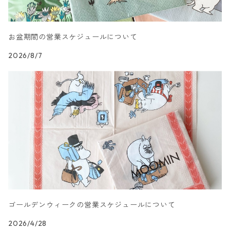
カクテルサイズ
ランチサイズ
模様柄
ドイツ製 Nouveau/ヌーボー
お盆期間の営業スケジュールについて
カクテルサイズ
ランチサイズ
ハート・星・ドット柄
ドイツ製 Braun+Company/ブラウン カンパニー
2026/8/7
カクテルサイズ
ランチサイズ
抽象柄
ドイツ製 Sagen Vintage
カクテルサイズ
ランチサイズ
キャラクター柄
ドイツ製 Villeroy&Boch
カクテルサイズ
ランチサイズ
文字柄
ドイツ製 artablo/アルタブロ
カクテルサイズ
ランチサイズ
アート柄
ドイツ製 PAPSTAR/パップスター
カクテルサイズ
ゴールデンウィークの営業スケジュールについて
ランチサイズ
エスニック柄
ドイツ製 sovie/ソフィー
2026/4/28