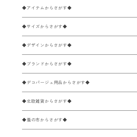
◆アイテムからさがす◆
ペーパーナプキン2枚バラ売り
◆サイズからさがす◆
ペーパーナプキン1枚バラ売り
33×33cm（ランチサイズ）
◆デザインからさがす◆
バラ売り
ペーパーナプキン20枚入りパック
25×25cm（カクテルサイズ）
花柄
◆ブランドからさがす◆
パック売り
バラ売り
ペーパーナプキン10枚入りパック
40×40cm（ディナーサイズ）
植物・グリーン柄
ドイツ製 IHR/イア
◆デコパージュ用品からさがす◆
パック売り
バラ売り
ランチサイズ
ライスペーパー
21×21cm（ポケットサイズ）
動物・鳥・昆虫・蝶柄
ドイツ製 Ambiente/アンビエンテ
デコパージュ液
◆北欧雑貨からさがす◆
パック売り
カクテルサイズ
バラ売り
ランチサイズ
ペーパーリネンナプキン
33cm（ラウンド）
海・魚柄
ドイツ製 Paperproducts Design
デコパージュ下地
シリコンモールド
◆蚤の市からさがす◆
ラウンド
パック売り
カクテルサイズ