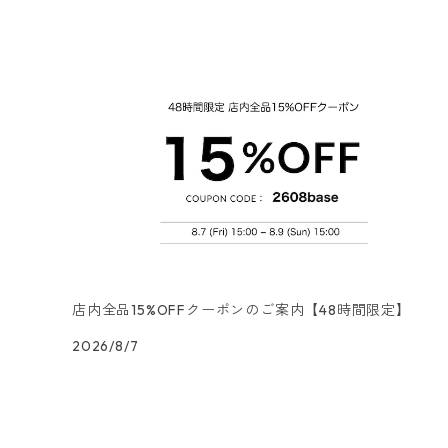
ランチサイズ
3Dデコパージュ
空・天気・星座柄
ドイツ製 FASANA/ファザナ
デコパージュ筆
エプロン
ペーパーナプキン
カクテルサイズ
ランチサイズ
ワックスペーパー
食べ物・フルーツ・野菜・ドリンク柄
ドイツ製 ti-flair/ティーフレア
デコパージュはさみ
トレイ
北欧雑貨
カクテルサイズ
ランチサイズ
デコパージュ用品
食器・カトラリー柄
ドイツ製 PAW/パウ
3Dデコパージュ
ポスター・カレンダー
デコパージュ用品
カクテルサイズ
ランチサイズ
シリコンモールド
洋服・靴柄
ドイツ製 Daisy/デイジー
コーティング液
バッグ
カクテルサイズ
ランチサイズ
北欧雑貨
羽根・文具・雑貨柄
ドイツ製 Maki/マキ
刺繍枠・フレーム・ディスプレイ用品
ラウンド
カクテルサイズ
ランチサイズ
乗り物柄
ドイツ製 Home Fashion
店内全品15%OFFクーポンのご案内【48時間限定】
2026/8/7
カクテルサイズ
ランチサイズ
家・建物・都市柄
ドイツ製 TETE a TETE/テータテート
カクテルサイズ
ランチサイズ
人物・妖精柄
ドイツ製 Paper+Design