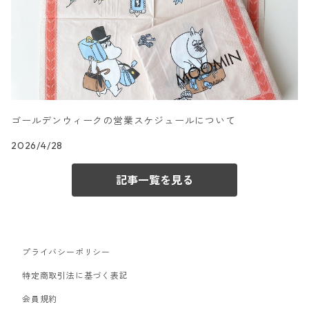
カクテルサイズ
ランチサイズ
文字柄
ドイツ製 artablo/アルタブロ
カクテルサイズ
ランチサイズ
アート柄
ドイツ製 PAPSTAR/パップスター
カクテルサイズ
ゴールデンウィークの営業スケジュールについて
ランチサイズ
エスニック柄
ドイツ製 sovie/ソフィー
2026/4/28
カクテルサイズ
ランチサイズ
和柄
ドイツ製 Gratz Verlag
記事一覧を見る
カクテルサイズ
ランチサイズ
ベビー・キッズ柄
ドイツ製 Atelier/アトリエ
カクテルサイズ
ランチサイズ
お正月柄
ドイツ製 Mank/マンク
プライバシーポリシー
特定商取引法に基づく表記
カクテルサイズ
ランチサイズ
春・イースター柄
ドイツ製 DOMMOS/ドモス
会員規約