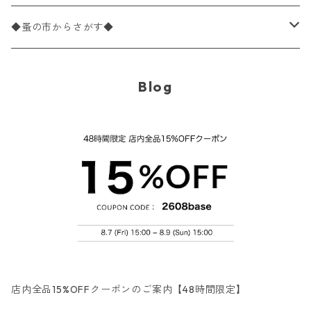
パック売り
カクテルサイズ
バラ売り
ランチサイズ
ペーパーリネンナプキン
33cm（ラウンド）
海・魚柄
ドイツ製 Paperproducts Design
デコパージュ下地
シリコンモールド
◆蚤の市からさがす◆
ラウンド
パック売り
カクテルサイズ
ランチサイズ
3Dデコパージュ
空・天気・星座柄
ドイツ製 FASANA/ファザナ
デコパージュ筆
エプロン
ペーパーナプキン
Blog
カクテルサイズ
ランチサイズ
ワックスペーパー
食べ物・フルーツ・野菜・ドリンク柄
ドイツ製 ti-flair/ティーフレア
デコパージュはさみ
トレイ
北欧雑貨
カクテルサイズ
ランチサイズ
デコパージュ用品
食器・カトラリー柄
ドイツ製 PAW/パウ
3Dデコパージュ
ポスター・カレンダー
デコパージュ用品
カクテルサイズ
ランチサイズ
シリコンモールド
洋服・靴柄
ドイツ製 Daisy/デイジー
コーティング液
バッグ
カクテルサイズ
ランチサイズ
北欧雑貨
羽根・文具・雑貨柄
ドイツ製 Maki/マキ
刺繍枠・フレーム・ディスプレイ用品
ラウンド
カクテルサイズ
ランチサイズ
乗り物柄
ドイツ製 Home Fashion
店内全品15%OFFクーポンのご案内【48時間限定】