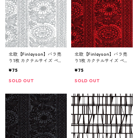
北欧【Finlayson】バラ売
北欧【Finlayson】バラ売
り1枚 カクテルサイズ ペー
り1枚 カクテルサイズ ペー
パーナプキン TAIMI ライ
パーナプキン TAIMI レッ
¥75
¥75
トグレー
ド
SOLD OUT
SOLD OUT