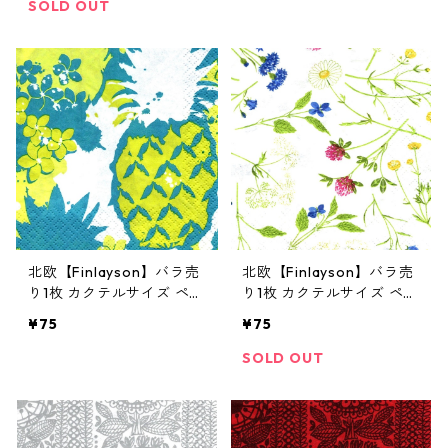
SOLD OUT
北欧【Finlayson】バラ売
北欧【Finlayson】バラ売
り1枚 カクテルサイズ ペー
り1枚 カクテルサイズ ペー
パーナプキン COCKTAIL
パーナプキン SOMA ホワ
¥75
¥75
ブルー
イト
SOLD OUT