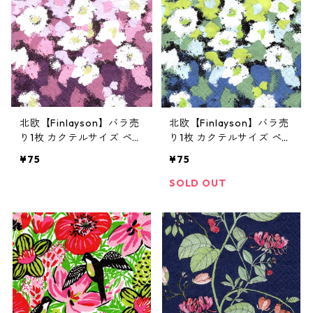
北欧【Finlayson】バラ売
北欧【Finlayson】バラ売
り1枚 カクテルサイズ ペー
り1枚 カクテルサイズ ペー
パーナプキン LEINIKKI パ
パーナプキン LEINIKKI ブ
¥75
¥75
ープル
ルー
SOLD OUT