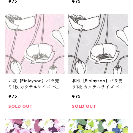
¥75
¥75
グレー
ック
北欧【Finlayson】バラ売
北欧【Finlayson】バラ売
り1枚 カクテルサイズ ペー
り1枚 カクテルサイズ ペー
パーナプキン VALMU ピン
パーナプキン VALMU グレ
¥75
¥75
ク
ー
SOLD OUT
SOLD OUT