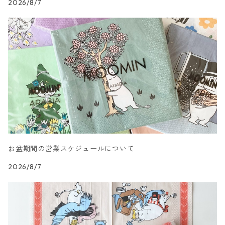
2026/8/7
カクテルサイズ
ランチサイズ
家・建物・都市柄
ドイツ製 TETE a TETE/テータテート
カクテルサイズ
ランチサイズ
人物・妖精柄
ドイツ製 Paper+Design
カクテルサイズ
ランチサイズ
陶磁器柄
ドイツ製 Stewo/スティーボ
カクテルサイズ
ランチサイズ
音楽柄
ドイツ製 Emma Bridgewater
カクテルサイズ
ランチサイズ
模様柄
ドイツ製 Nouveau/ヌーボー
お盆期間の営業スケジュールについて
カクテルサイズ
ランチサイズ
ハート・星・ドット柄
ドイツ製 Braun+Company/ブラウン カンパニー
2026/8/7
カクテルサイズ
ランチサイズ
抽象柄
ドイツ製 Sagen Vintage
カクテルサイズ
ランチサイズ
キャラクター柄
ドイツ製 Villeroy&Boch