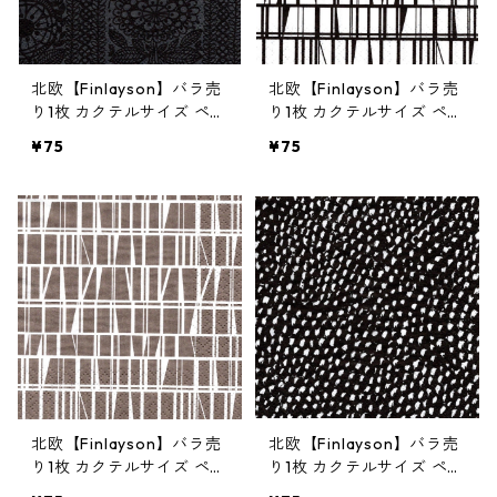
北欧【Finlayson】バラ売
北欧【Finlayson】バラ売
り1枚 カクテルサイズ ペー
り1枚 カクテルサイズ ペー
パーナプキン TAIMI チャ
パーナプキン CORONNA
¥75
¥75
コールグレー
ホワイト
北欧【Finlayson】バラ売
北欧【Finlayson】バラ売
り1枚 カクテルサイズ ペー
り1枚 カクテルサイズ ペー
パーナプキン CORONNA
パーナプキン KURU ブラ