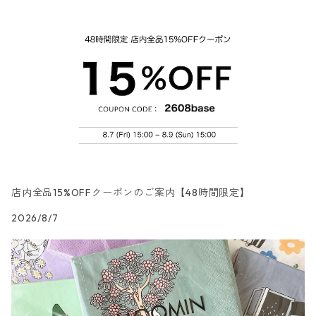
カクテルサイズ
ランチサイズ
ワックスペーパー
食べ物・フルーツ・野菜・ドリンク柄
ドイツ製 ti-flair/ティーフレア
デコパージュはさみ
トレイ
北欧雑貨
カクテルサイズ
ランチサイズ
デコパージュ用品
食器・カトラリー柄
ドイツ製 PAW/パウ
3Dデコパージュ
ポスター・カレンダー
デコパージュ用品
カクテルサイズ
ランチサイズ
シリコンモールド
洋服・靴柄
ドイツ製 Daisy/デイジー
コーティング液
バッグ
カクテルサイズ
ランチサイズ
北欧雑貨
羽根・文具・雑貨柄
ドイツ製 Maki/マキ
刺繍枠・フレーム・ディスプレイ用品
ラウンド
カクテルサイズ
ランチサイズ
乗り物柄
ドイツ製 Home Fashion
店内全品15%OFFクーポンのご案内【48時間限定】
2026/8/7
カクテルサイズ
ランチサイズ
家・建物・都市柄
ドイツ製 TETE a TETE/テータテート
カクテルサイズ
ランチサイズ
人物・妖精柄
ドイツ製 Paper+Design
カクテルサイズ
ランチサイズ
陶磁器柄
ドイツ製 Stewo/スティーボ