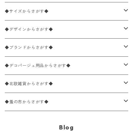
ペーパーナプキン2枚バラ売り
◆サイズからさがす◆
ペーパーナプキン1枚バラ売り
33×33cm（ランチサイズ）
◆デザインからさがす◆
バラ売り
ペーパーナプキン20枚入りパック
25×25cm（カクテルサイズ）
花柄
◆ブランドからさがす◆
パック売り
バラ売り
ペーパーナプキン10枚入りパック
40×40cm（ディナーサイズ）
植物・グリーン柄
ドイツ製 IHR/イア
◆デコパージュ用品からさがす◆
パック売り
バラ売り
ランチサイズ
ライスペーパー
21×21cm（ポケットサイズ）
動物・鳥・昆虫・蝶柄
ドイツ製 Ambiente/アンビエンテ
デコパージュ液
◆北欧雑貨からさがす◆
パック売り
カクテルサイズ
バラ売り
ランチサイズ
ペーパーリネンナプキン
33cm（ラウンド）
海・魚柄
ドイツ製 Paperproducts Design
デコパージュ下地
シリコンモールド
◆蚤の市からさがす◆
ラウンド
パック売り
カクテルサイズ
ランチサイズ
3Dデコパージュ
空・天気・星座柄
ドイツ製 FASANA/ファザナ
デコパージュ筆
エプロン
ペーパーナプキン
Blog