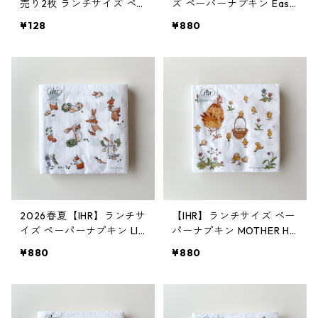
売り2枚 ランチサイズ ペ
ズ ペーパーナプキン East
ーパーナプキン Rabbit Fa
er Friends ホワイト 20枚
¥128
¥880
mily in Tree ホワイト
入り
2026春夏【IHR】ランチサ
【IHR】ランチサイズ ペー
イズ ペーパーナプキン LIT
パーナプキン MOTHER HE
TLE FARMERS ホワイト A
N ホワイト Anita Jeram 2
¥880
¥880
nita Jeram 20枚入り
0枚入り