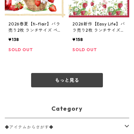
2026春夏【ti-flair】バラ
2026新作【Easy Life】バ
売り2枚 ランチサイズ ペ
ラ売り2枚 ランチサイズ
ーパーナプキン Fraises d
ペーパーナプキン Jardin
¥138
¥158
ans une Corbeille ホワイ
des fraises ホワイト
ト
SOLD OUT
SOLD OUT
もっと見る
Category
◆アイテムからさがす◆