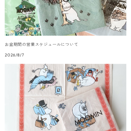
カクテルサイズ
ランチサイズ
音楽柄
ドイツ製 Emma Bridgewater
カクテルサイズ
ランチサイズ
模様柄
ドイツ製 Nouveau/ヌーボー
お盆期間の営業スケジュールについて
カクテルサイズ
ランチサイズ
ハート・星・ドット柄
ドイツ製 Braun+Company/ブラウン カンパニー
2026/8/7
カクテルサイズ
ランチサイズ
抽象柄
ドイツ製 Sagen Vintage
カクテルサイズ
ランチサイズ
キャラクター柄
ドイツ製 Villeroy&Boch
カクテルサイズ
ランチサイズ
文字柄
ドイツ製 artablo/アルタブロ
カクテルサイズ
ランチサイズ
アート柄
ドイツ製 PAPSTAR/パップスター