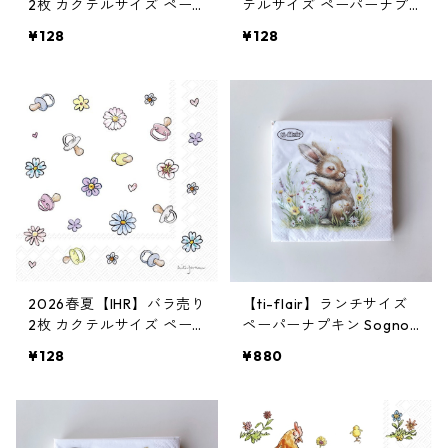
2枚 カクテルサイズ ペー
テルサイズ ペーパーナプ
パーナプキン APRIL SHO
キン FOREVER TOGETHE
¥128
¥128
WER ホワイト Anita Jera
R ホワイト Anita Jeram
m
2026春夏【IHR】バラ売り
【ti-flair】ランチサイズ
2枚 カクテルサイズ ペー
ペーパーナプキン Sogno
パーナプキン BABY SHO
Pasquale ホワイト 20枚
¥128
¥880
WER ホワイト Anita Jera
入り
m