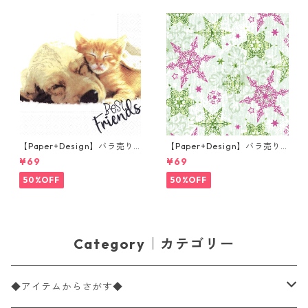
【Paper+Design】バラ売り2
【Paper+Design】バラ売り2
枚 ランチサイズ ペーパーナプ
枚 ランチサイズ ペーパーナプ
¥69
¥69
キン Dog & Cat ホワイト
キン DELICATE STARS グリー
ン
50%OFF
50%OFF
Category｜カテゴリー
◆アイテムからさがす◆