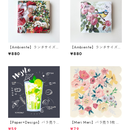
【Ambiente】ランチサイズ
【Ambiente】ランチサイズ
ペーパーナプキン Just be qui
ペーパーナプキン Rose scent
¥880
¥880
et ブラウン 20枚入り
ローズ 20枚入り
【Paper+Design】バラ売り2
【Meri Meri】バラ売り1枚 ラ
枚 カクテルサイズ ペーパーナ
ンチサイズ ペーパーナプキン
¥59
¥79