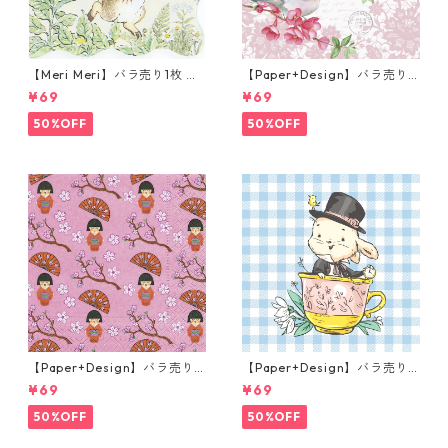
【Meri Meri】バラ売り1枚 カ
【Paper+Design】バラ売り2
クテルサイズ ペーパーナプキ
枚 ランチサイズ ペーパーナプ
¥69
¥69
ン Peter Rabbit In The Gard
キン Sweet bird ローズ
en クリーム ピーターラビット
50%OFF
50%OFF
【Paper+Design】バラ売り2
【Paper+Design】バラ売り2
枚 ランチサイズ ペーパーナプ
枚 ランチサイズ ペーパーナプ
¥69
¥69
キン LITTLE GEISHA ピンク
キン Easter Cup ライトブル
ー
50%OFF
50%OFF