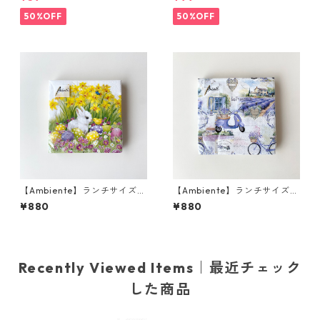
プキン Mojito ブラック
English Garden ホワイトxピ
ンクxグリーン
50%OFF
50%OFF
【Ambiente】ランチサイズ
【Ambiente】ランチサイズ
ペーパーナプキン Easter Frie
ペーパーナプキン La Provenc
¥880
¥880
nds ホワイト 20枚入り
e ホワイト 20枚入り
Recently Viewed Items｜最近チェック
した商品