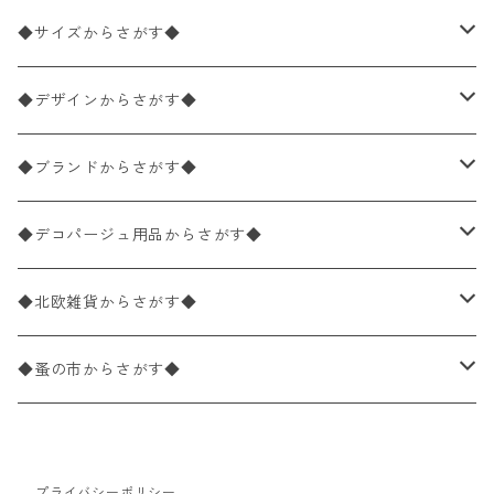
ペーパーナプキン2枚バラ売り
◆サイズからさがす◆
ペーパーナプキン1枚バラ売り
33×33cm（ランチサイズ）
◆デザインからさがす◆
バラ売り
ペーパーナプキン20枚入りパック
25×25cm（カクテルサイズ）
花柄
◆ブランドからさがす◆
パック売り
バラ売り
ペーパーナプキン10枚入りパック
40×40cm（ディナーサイズ）
植物・グリーン柄
ドイツ製 IHR/イア
◆デコパージュ用品からさがす◆
パック売り
バラ売り
ランチサイズ
ライスペーパー
21×21cm（ポケットサイズ）
動物・鳥・昆虫・蝶柄
ドイツ製 Ambiente/アンビエンテ
デコパージュ液
◆北欧雑貨からさがす◆
パック売り
カクテルサイズ
バラ売り
ランチサイズ
ペーパーリネンナプキン
33cm（ラウンド）
海・魚柄
ドイツ製 Paperproducts Design
デコパージュ下地
シリコンモールド
◆蚤の市からさがす◆
ラウンド
パック売り
カクテルサイズ
ランチサイズ
3Dデコパージュ
空・天気・星座柄
ドイツ製 FASANA/ファザナ
デコパージュ筆
エプロン
ペーパーナプキン
プライバシーポリシー