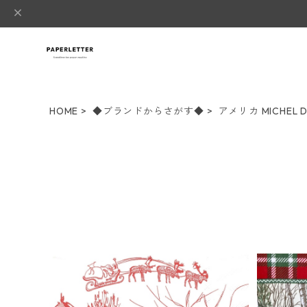
HOME
◆ブランドからさがす◆
アメリカ MICHEL D