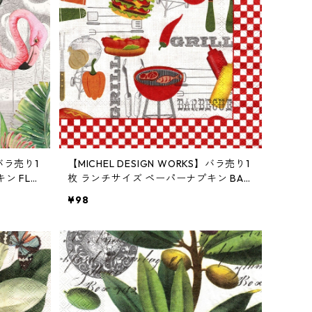
】バラ売り1
【MICHEL DESIGN WORKS】バラ売り1
ン FLA
枚 ランチサイズ ペーパーナプキン BAR
BECUE レッド
¥98