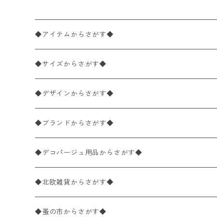
◆アイテムからさがす◆
ペーパーナプキン2枚バラ売り
◆サイズからさがす◆
ペーパーナプキン1枚バラ売り
33×33cm（ランチサイズ）
◆デザインからさがす◆
バラ売り
ペーパーナプキン20枚入りパック
25×25cm（カクテルサイズ）
花柄
◆ブランドからさがす◆
パック売り
バラ売り
ペーパーナプキン10枚入りパック
40×40cm（ディナーサイズ）
植物・グリーン柄
ドイツ製 IHR/イア
◆デコパージュ用品からさがす◆
パック売り
バラ売り
ランチサイズ
ライスペーパー
21×21cm（ポケットサイズ）
動物・鳥・昆虫・蝶柄
ドイツ製 Ambiente/アンビエンテ
デコパージュ液
◆北欧雑貨からさがす◆
パック売り
カクテルサイズ
バラ売り
ランチサイズ
ペーパーリネンナプキン
33cm（ラウンド）
海・魚柄
ドイツ製 Paperproducts Design
デコパージュ下地
シリコンモールド
◆蚤の市からさがす◆