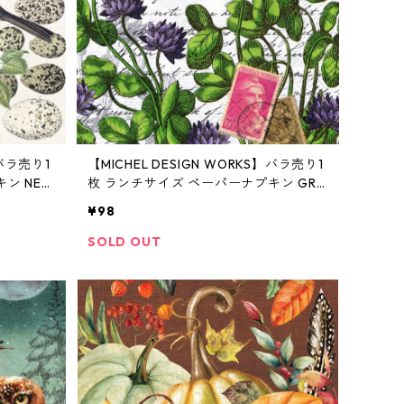
】バラ売り1
【MICHEL DESIGN WORKS】バラ売り1
ン NES
枚 ランチサイズ ペーパーナプキン GRE
EN MEADOW グリーン
¥98
SOLD OUT