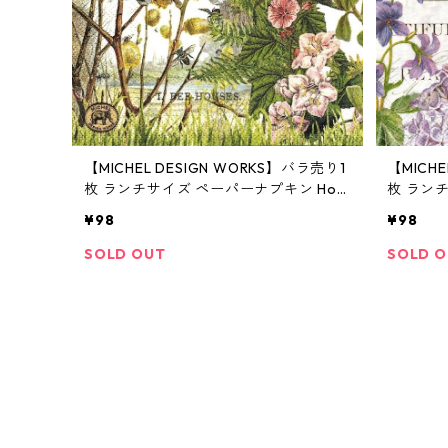
【MICHEL DESIGN WORKS】バラ売り1
【MICHE
枚 ランチサイズ ペーパーナプキン Hon
枚 ランチ
ey & Clover クリーム
C AND 
¥98
¥98
SOLD OUT
SOLD 