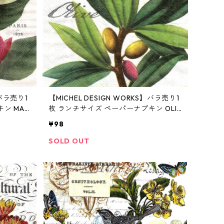
】バラ売り1
【MICHEL DESIGN WORKS】バラ売り1
ン MAG
枚 ランチサイズ ペーパーナプキン OLI
VE GROVE グリーン
¥98
SOLD OUT