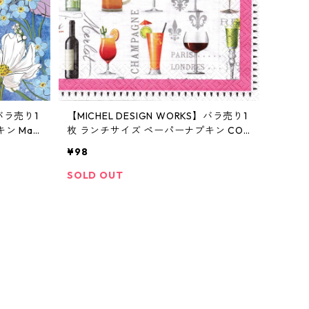
】バラ売り1
【MICHEL DESIGN WORKS】バラ売り1
ン Mag
枚 ランチサイズ ペーパーナプキン COC
KTAIL HOUR ピンク
¥98
SOLD OUT