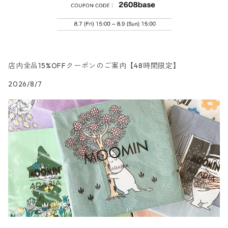
カクテルサイズ
ランチサイズ
北欧雑貨
羽根・文具・雑貨柄
ドイツ製 Maki/マキ
刺繍枠・フレーム・ディスプレイ用品
ラウンド
カクテルサイズ
ランチサイズ
乗り物柄
ドイツ製 Home Fashion
店内全品15%OFFクーポンのご案内【48時間限定】
2026/8/7
カクテルサイズ
ランチサイズ
家・建物・都市柄
ドイツ製 TETE a TETE/テータテート
カクテルサイズ
ランチサイズ
人物・妖精柄
ドイツ製 Paper+Design
カクテルサイズ
ランチサイズ
陶磁器柄
ドイツ製 Stewo/スティーボ
カクテルサイズ
ランチサイズ
音楽柄
ドイツ製 Emma Bridgewater
カクテルサイズ
ランチサイズ
模様柄
ドイツ製 Nouveau/ヌーボー