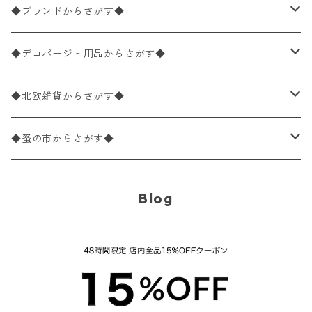
バラ売り
ペーパーナプキン20枚入りパック
25×25cm（カクテルサイズ）
花柄
◆ブランドからさがす◆
パック売り
バラ売り
ペーパーナプキン10枚入りパック
40×40cm（ディナーサイズ）
植物・グリーン柄
ドイツ製 IHR/イア
◆デコパージュ用品からさがす◆
パック売り
バラ売り
ランチサイズ
ライスペーパー
21×21cm（ポケットサイズ）
動物・鳥・昆虫・蝶柄
ドイツ製 Ambiente/アンビエンテ
デコパージュ液
◆北欧雑貨からさがす◆
パック売り
カクテルサイズ
バラ売り
ランチサイズ
ペーパーリネンナプキン
33cm（ラウンド）
海・魚柄
ドイツ製 Paperproducts Design
デコパージュ下地
シリコンモールド
◆蚤の市からさがす◆
ラウンド
パック売り
カクテルサイズ
ランチサイズ
3Dデコパージュ
空・天気・星座柄
ドイツ製 FASANA/ファザナ
デコパージュ筆
エプロン
ペーパーナプキン
Blog
カクテルサイズ
ランチサイズ
ワックスペーパー
食べ物・フルーツ・野菜・ドリンク柄
ドイツ製 ti-flair/ティーフレア
デコパージュはさみ
トレイ
北欧雑貨
カクテルサイズ
ランチサイズ
デコパージュ用品
食器・カトラリー柄
ドイツ製 PAW/パウ
3Dデコパージュ
ポスター・カレンダー
デコパージュ用品
カクテルサイズ
ランチサイズ
シリコンモールド
洋服・靴柄
ドイツ製 Daisy/デイジー
コーティング液
バッグ