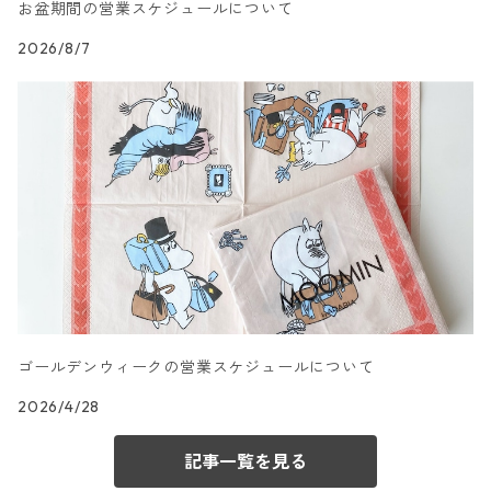
お盆期間の営業スケジュールについて
カクテルサイズ
ランチサイズ
ハート・星・ドット柄
ドイツ製 Braun+Company/ブラウン カンパニー
2026/8/7
カクテルサイズ
ランチサイズ
抽象柄
ドイツ製 Sagen Vintage
カクテルサイズ
ランチサイズ
キャラクター柄
ドイツ製 Villeroy&Boch
カクテルサイズ
ランチサイズ
文字柄
ドイツ製 artablo/アルタブロ
カクテルサイズ
ランチサイズ
アート柄
ドイツ製 PAPSTAR/パップスター
カクテルサイズ
ゴールデンウィークの営業スケジュールについて
ランチサイズ
エスニック柄
ドイツ製 sovie/ソフィー
2026/4/28
カクテルサイズ
ランチサイズ
和柄
ドイツ製 Gratz Verlag
記事一覧を見る