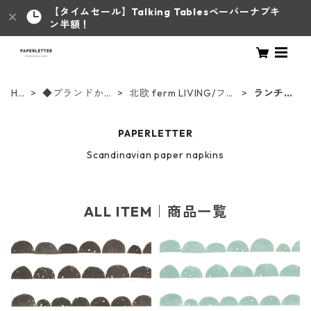
【タイムセール】Talking Tablesペーパーナプキ
ン半額！
HO
◆ブランドから
北欧 ferm LIVING/ファ
ランチサ
ME
さがす◆
ームリビング
イズ
PAPERLETTER
Scandinavian paper napkins
ALL ITEM｜商品一覧