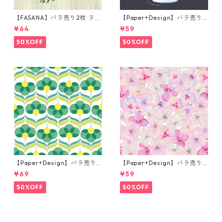
【FASANA】バラ売り2枚 ラン
【Paper+Design】バラ売り2
チサイズ ペーパーナプキン Fr
枚 カクテルサイズ ペーパーナ
¥64
¥59
og prince ナチュラル
プキン Martini ブラック
50%OFF
50%OFF
【Paper+Design】バラ売り2
【Paper+Design】バラ売り2
枚 ランチサイズ ペーパーナプ
枚 カクテルサイズ ペーパーナ
¥69
¥59
キン Geo Flowers グリーン
プキン Small blossoms ピン
ク
50%OFF
50%OFF