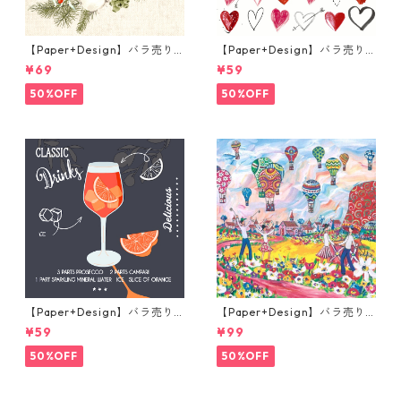
【Paper+Design】バラ売り2
【Paper+Design】バラ売り2
枚 ランチサイズ ペーパーナプ
枚 カクテルサイズ ペーパーナ
¥69
¥59
キン Robin Forest ベージュ
プキン Cupids arrow ホワイ
ト
50%OFF
50%OFF
【Paper+Design】バラ売り2
【Paper+Design】バラ売り2
枚 カクテルサイズ ペーパーナ
枚 ランチサイズ ペーパーナプ
¥59
¥99
プキン Aperole ブラック
キン Portchie Art Children's
Festival in Dinkelsbuhl ライ
50%OFF
50%OFF
トブルー