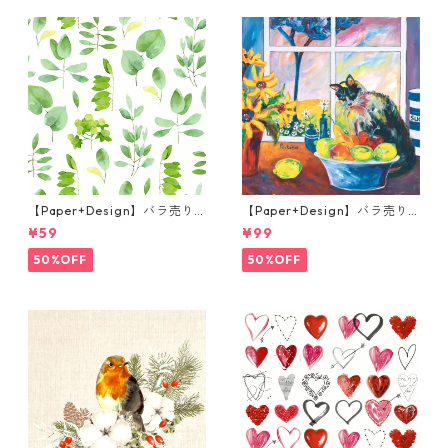
【Paper+Design】バラ売り2
【Paper+Design】バラ売り2
枚 カクテルサイズ ペーパーナ
枚 ランチサイズ ペーパーナプ
¥59
¥99
プキン FRESH LEAVES グリー
キン Portchie Art The Cat in
ン
the kitchen ブルー
50%OFF
50%OFF