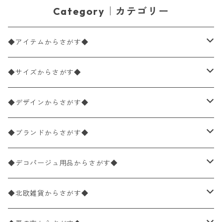
Category｜カテゴリー
◆アイテムからさがす◆
ペーパーナプキン2枚バラ売り
◆サイズからさがす◆
ペーパーナプキン1枚バラ売り
33×33cm（ランチサイズ）
◆デザインからさがす◆
バラ売り
ペーパーナプキン20枚入りパック
25×25cm（カクテルサイズ）
花柄
◆ブランドからさがす◆
パック売り
バラ売り
ペーパーナプキン10枚入りパック
40×40cm（ディナーサイズ）
植物・グリーン柄
ドイツ製 IHR/イア
◆デコパージュ用品からさがす◆
パック売り
バラ売り
ランチサイズ
ライスペーパー
21×21cm（ポケットサイズ）
動物・鳥・昆虫・蝶柄
ドイツ製 Ambiente/アンビエンテ
デコパージュ液
◆北欧雑貨からさがす◆
パック売り
カクテルサイズ
バラ売り
ランチサイズ