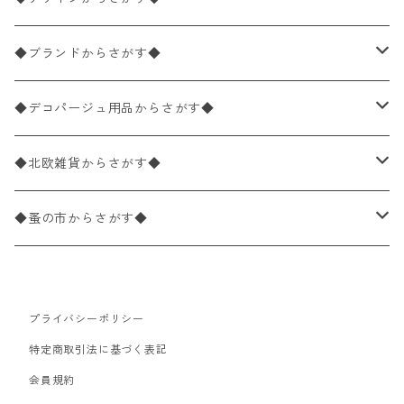
バラ売り
ペーパーナプキン20枚入りパック
25×25cm（カクテルサイズ）
花柄
◆ブランドからさがす◆
パック売り
バラ売り
ペーパーナプキン10枚入りパック
40×40cm（ディナーサイズ）
植物・グリーン柄
ドイツ製 IHR/イア
◆デコパージュ用品からさがす◆
パック売り
バラ売り
ランチサイズ
ライスペーパー
21×21cm（ポケットサイズ）
動物・鳥・昆虫・蝶柄
ドイツ製 Ambiente/アンビエンテ
デコパージュ液
◆北欧雑貨からさがす◆
パック売り
カクテルサイズ
バラ売り
ランチサイズ
ペーパーリネンナプキン
33cm（ラウンド）
海・魚柄
ドイツ製 Paperproducts Design
デコパージュ下地
シリコンモールド
◆蚤の市からさがす◆
ラウンド
パック売り
カクテルサイズ
ランチサイズ
3Dデコパージュ
空・天気・星座柄
ドイツ製 FASANA/ファザナ
デコパージュ筆
エプロン
ペーパーナプキン
プライバシーポリシー
カクテルサイズ
ランチサイズ
ワックスペーパー
食べ物・フルーツ・野菜・ドリンク柄
ドイツ製 ti-flair/ティーフレア
デコパージュはさみ
トレイ
北欧雑貨
特定商取引法に基づく表記
カクテルサイズ
ランチサイズ
会員規約
デコパージュ用品
食器・カトラリー柄
ドイツ製 PAW/パウ
3Dデコパージュ
ポスター・カレンダー
デコパージュ用品