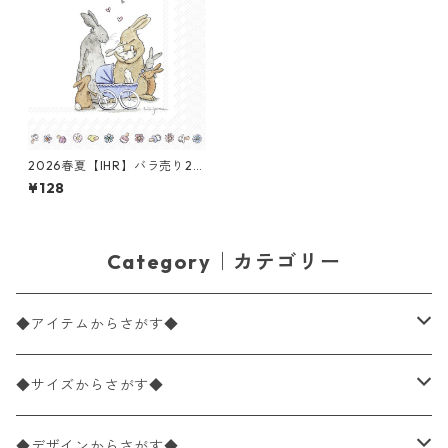
2026春夏【IHR】バラ売り2枚
ランチサイズ ペーパーナプキ
¥128
ン WELCOME BABY ホワイト
Anita Jeram
Category｜カテゴリー
◆アイテムからさがす◆
ペーパーナプキン2枚バラ売り
◆サイズからさがす◆
ペーパーナプキン1枚バラ売り
33×33cm（ランチサイズ）
◆デザインからさがす◆