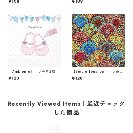
¥108
¥108
キン APILAINEN ライラック
キン ELAKOON ELAMA ホワ
イト
【Ambiente】バラ売り2枚 ラ
【Serviettenshop】バラ売り
ンチサイズ ペーパーナプキン
2枚 ランチサイズ ペーパーナ
¥128
¥128
Baby Shoes ピンク
プキン Gothic Pattern レッ
ドxブルーxイエロー
Recently Viewed Items｜最近チェック
した商品