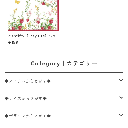
2026新作【Easy Life】バラ
売り2枚 ランチサイズ ペーパ
¥158
ーナプキン Jardin des fraise
s ホワイト
Category｜カテゴリー
◆アイテムからさがす◆
ペーパーナプキン2枚バラ売り
◆サイズからさがす◆
ペーパーナプキン1枚バラ売り
33×33cm（ランチサイズ）
◆デザインからさがす◆