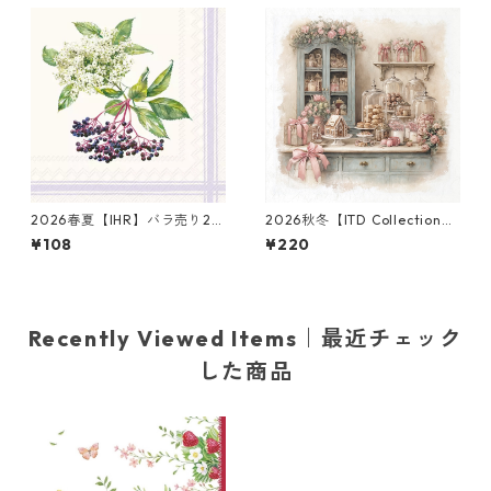
2026春夏【IHR】バラ売り2枚
2026秋冬【ITD Collection】
カクテルサイズ ペーパーナプ
ミニサイズ ライスペーパー RS
¥108
¥220
キン NATURAL ELDER クリー
M3002 デコパージュ
ム
Recently Viewed Items｜最近チェック
した商品