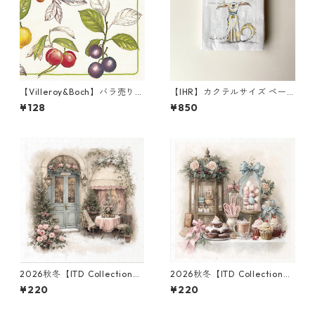
【Villeroy&Boch】バラ売り2
【IHR】カクテルサイズ ペー
枚 ランチサイズ ペーパーナプ
パーナプキン EMOTION DOG
¥128
¥850
キン CASCARA クリーム
S ホワイト Anita Jeram 20枚
入り
2026秋冬【ITD Collection】
2026秋冬【ITD Collection】
ミニサイズ ライスペーパー RS
ミニサイズ ライスペーパー RS
¥220
¥220
M3006 デコパージュ
M3016 デコパージュ