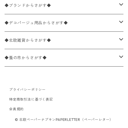
バラ売り
ペーパーナプキン20枚入りパック
25×25cm（カクテルサイズ）
花柄
◆ブランドからさがす◆
パック売り
バラ売り
ペーパーナプキン10枚入りパック
40×40cm（ディナーサイズ）
植物・グリーン柄
ドイツ製 IHR/イア
◆デコパージュ用品からさがす◆
パック売り
バラ売り
ランチサイズ
ライスペーパー
21×21cm（ポケットサイズ）
動物・鳥・昆虫・蝶柄
ドイツ製 Ambiente/アンビエンテ
デコパージュ液
◆北欧雑貨からさがす◆
パック売り
カクテルサイズ
バラ売り
ランチサイズ
ペーパーリネンナプキン
33cm（ラウンド）
海・魚柄
ドイツ製 Paperproducts Design
デコパージュ下地
シリコンモールド
◆蚤の市からさがす◆
ラウンド
パック売り
カクテルサイズ
ランチサイズ
3Dデコパージュ
空・天気・星座柄
ドイツ製 FASANA/ファザナ
デコパージュ筆
エプロン
ペーパーナプキン
プライバシーポリシー
カクテルサイズ
ランチサイズ
ワックスペーパー
食べ物・フルーツ・野菜・ドリンク柄
ドイツ製 ti-flair/ティーフレア
デコパージュはさみ
トレイ
北欧雑貨
特定商取引法に基づく表記
カクテルサイズ
ランチサイズ
会員規約
デコパージュ用品
食器・カトラリー柄
ドイツ製 PAW/パウ
3Dデコパージュ
ポスター・カレンダー
デコパージュ用品
© 北欧ペーパーナプキンPAPERLETTER（ペーパーレター）
カクテルサイズ
ランチサイズ
シリコンモールド
洋服・靴柄
ドイツ製 Daisy/デイジー
コーティング液
バッグ