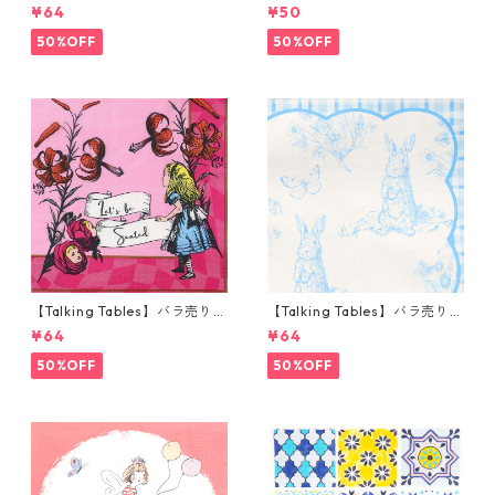
枚 カクテルサイズ ペーパーナ
枚 ポケットサイズ ペーパーナ
¥64
¥50
プキン Alice in Wonderland
プキン TRULY ブルー
ブルー
50%OFF
50%OFF
【Talking Tables】バラ売り1
【Talking Tables】バラ売り1
枚 ランチサイズ ペーパーナプ
枚 ランチサイズ ペーパーナプ
¥64
¥64
キン Alice in Wonderland ピ
キン Playful Pierre ホワイトx
ンク
ブルー
50%OFF
50%OFF