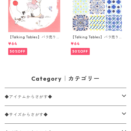
【Talking Tables】バラ売り1
【Talking Tables】バラ売り1
枚 ランチサイズ ペーパーナプ
枚 ランチサイズ ペーパーナプ
¥64
¥64
キン Tilly & Tigg Pink コーラ
キン Moroccan Souk Tile Blu
ル
e ホワイト モロッカンタイル
50%OFF
50%OFF
Category｜カテゴリー
◆アイテムからさがす◆
ペーパーナプキン2枚バラ売り
◆サイズからさがす◆