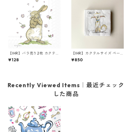
【IHR】バラ売り2枚 カクテル
【IHR】カクテルサイズ ペー
サイズ ペーパーナプキン FOR
パーナプキン EMOTION DOG
¥128
¥850
EVER TOGETHER ホワイト A
S ホワイト Anita Jeram 20枚
nita Jeram
入り
Recently Viewed Items｜最近チェック
した商品