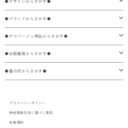
ペーパーナプキン1枚バラ売り
33×33cm（ランチサイズ）
◆デザインからさがす◆
バラ売り
ペーパーナプキン20枚入りパック
25×25cm（カクテルサイズ）
花柄
◆ブランドからさがす◆
パック売り
バラ売り
ペーパーナプキン10枚入りパック
40×40cm（ディナーサイズ）
植物・グリーン柄
ドイツ製 IHR/イア
◆デコパージュ用品からさがす◆
パック売り
バラ売り
ランチサイズ
ライスペーパー
21×21cm（ポケットサイズ）
動物・鳥・昆虫・蝶柄
ドイツ製 Ambiente/アンビエンテ
デコパージュ液
◆北欧雑貨からさがす◆
パック売り
カクテルサイズ
バラ売り
ランチサイズ
ペーパーリネンナプキン
33cm（ラウンド）
海・魚柄
ドイツ製 Paperproducts Design
デコパージュ下地
シリコンモールド
◆蚤の市からさがす◆
ラウンド
パック売り
カクテルサイズ
ランチサイズ
3Dデコパージュ
空・天気・星座柄
ドイツ製 FASANA/ファザナ
デコパージュ筆
エプロン
ペーパーナプキン
プライバシーポリシー
カクテルサイズ
ランチサイズ
ワックスペーパー
食べ物・フルーツ・野菜・ドリンク柄
ドイツ製 ti-flair/ティーフレア
デコパージュはさみ
トレイ
北欧雑貨
特定商取引法に基づく表記
カクテルサイズ
ランチサイズ
会員規約
デコパージュ用品
食器・カトラリー柄
ドイツ製 PAW/パウ
3Dデコパージュ
ポスター・カレンダー
デコパージュ用品