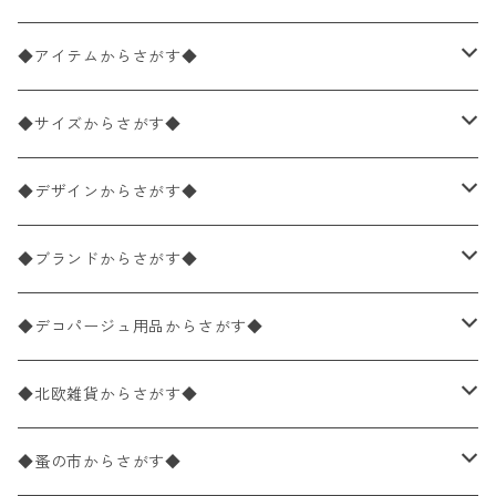
◆アイテムからさがす◆
ペーパーナプキン2枚バラ売り
◆サイズからさがす◆
ペーパーナプキン1枚バラ売り
33×33cm（ランチサイズ）
◆デザインからさがす◆
バラ売り
ペーパーナプキン20枚入りパック
25×25cm（カクテルサイズ）
花柄
◆ブランドからさがす◆
パック売り
バラ売り
ペーパーナプキン10枚入りパック
40×40cm（ディナーサイズ）
植物・グリーン柄
ドイツ製 IHR/イア
◆デコパージュ用品からさがす◆
パック売り
バラ売り
ランチサイズ
ライスペーパー
21×21cm（ポケットサイズ）
動物・鳥・昆虫・蝶柄
ドイツ製 Ambiente/アンビエンテ
デコパージュ液
◆北欧雑貨からさがす◆
パック売り
カクテルサイズ
バラ売り
ランチサイズ
ペーパーリネンナプキン
33cm（ラウンド）
海・魚柄
ドイツ製 Paperproducts Design
デコパージュ下地
シリコンモールド
◆蚤の市からさがす◆