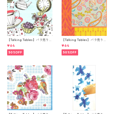
【Talking Tables】バラ売り1
【Talking Tables】バラ売り1
枚 カクテルサイズ ペーパーナ
枚 ランチサイズ ペーパーナプ
¥64
¥64
プキン Alice in Wonderland
キン Paisley Print Boho オレ
ブルー
ンジ
50%OFF
50%OFF