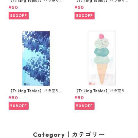
【Talking Tables】バラ売り1
【Talking Tables】バラ売り1
枚 ポケットサイズ ペーパーナ
枚 ランチサイズ ペーパーナプ
¥50
¥50
プキン TRULY ブルー
キン FLUORESCENT FLORAL
ブルー
50%OFF
50%OFF
【Talking Tables】バラ売り1
【Talking Tables】バラ売り1
枚 ランチサイズ ペーパーナプ
枚 ランチサイズ ペーパーナプ
¥50
¥50
キン COASTAL ブルー
キン WE LOVE ICE CREAM ホ
ワイト
50%OFF
50%OFF
Category｜カテゴリー