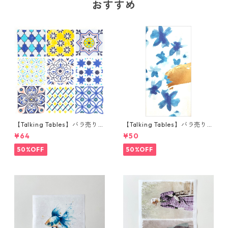
おすすめ
【Talking Tables】バラ売り1
【Talking Tables】バラ売り1
枚 ランチサイズ ペーパーナプ
枚 ランチサイズ ペーパーナプ
¥64
¥50
キン Moroccan Souk Tile Blu
キン FLUORESCENT FLORAL
e ホワイト モロッカンタイル
ブルー
50%OFF
50%OFF