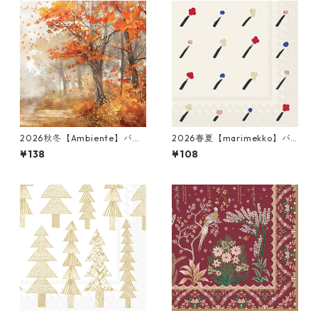
2026秋冬【Ambiente】バラ
2026春夏【marimekko】バ
売り2枚 ランチサイズ ペーパ
ラ売り2枚 カクテルサイズ ペ
¥138
¥108
ーナプキン Autumn Tree オ
ーパーナプキン Ilo クリーム
レンジ