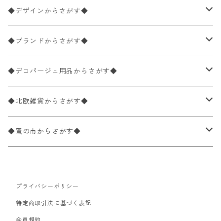
ペーパーナプキン1枚バラ売り
33×33cm（ランチサイズ）
◆デザインからさがす◆
バラ売り
ペーパーナプキン20枚入りパック
25×25cm（カクテルサイズ）
花柄
◆ブランドからさがす◆
パック売り
バラ売り
ペーパーナプキン10枚入りパック
40×40cm（ディナーサイズ）
植物・グリーン柄
ドイツ製 IHR/イア
◆デコパージュ用品からさがす◆
パック売り
バラ売り
ランチサイズ
ライスペーパー
21×21cm（ポケットサイズ）
動物・鳥・昆虫・蝶柄
ドイツ製 Ambiente/アンビエンテ
デコパージュ液
◆北欧雑貨からさがす◆
パック売り
カクテルサイズ
バラ売り
ランチサイズ
ペーパーリネンナプキン
33cm（ラウンド）
海・魚柄
ドイツ製 Paperproducts Design
デコパージュ下地
シリコンモールド
◆蚤の市からさがす◆
ラウンド
パック売り
カクテルサイズ
ランチサイズ
3Dデコパージュ
空・天気・星座柄
ドイツ製 FASANA/ファザナ
デコパージュ筆
エプロン
ペーパーナプキン
プライバシーポリシー
カクテルサイズ
ランチサイズ
ワックスペーパー
食べ物・フルーツ・野菜・ドリンク柄
ドイツ製 ti-flair/ティーフレア
デコパージュはさみ
トレイ
北欧雑貨
特定商取引法に基づく表記
カクテルサイズ
ランチサイズ
会員規約