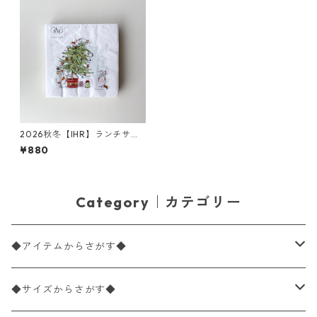
2026秋冬【IHR】ランチサイ
ズ ペーパーナプキン CATS IN
¥880
THE TREE ホワイト Anita Jer
am 20枚入り
Category｜カテゴリー
◆アイテムからさがす◆
ペーパーナプキン2枚バラ売り
◆サイズからさがす◆