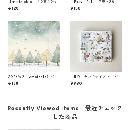
【marimekko】バラ売り2枚
【Easy Life】バラ売り2枚 ラ
ランチサイズ ペーパーナプキ
ンチサイズ ペーパーナプキン
¥128
¥158
ン KUUSIKOSSA ホワイトxゴ
Ecletic Chic ボルドーxパール
ールド
ゴールド
2026秋冬【Ambiente】バラ
【IHR】ランチサイズ ペーパ
売り2枚 ランチサイズ ペーパ
ーナプキン EMOTION DOGS
¥138
¥880
ーナプキン Starry Sky グリー
ホワイト Anita Jeram 20枚
ン
入り
Recently Viewed Items｜最近チェック
した商品