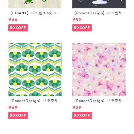
【FASANA】バラ売り2枚 ラン
【Paper+Design】バラ売り2
チサイズ ペーパーナプキン Fr
枚 カクテルサイズ ペーパーナ
¥64
¥59
og prince ナチュラル
プキン Martini ブラック
50%OFF
50%OFF
【Paper+Design】バラ売り2
【Paper+Design】バラ売り2
枚 ランチサイズ ペーパーナプ
枚 カクテルサイズ ペーパーナ
¥69
¥59
キン Geo Flowers グリーン
プキン Small blossoms ピン
ク
50%OFF
50%OFF