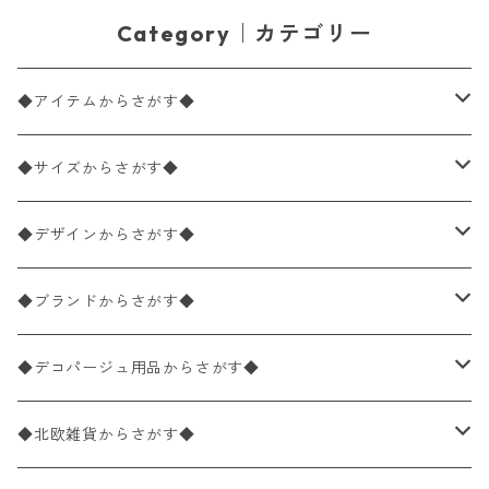
Category｜カテゴリー
◆アイテムからさがす◆
ペーパーナプキン2枚バラ売り
◆サイズからさがす◆
ペーパーナプキン1枚バラ売り
33×33cm（ランチサイズ）
◆デザインからさがす◆
バラ売り
ペーパーナプキン20枚入りパック
25×25cm（カクテルサイズ）
花柄
◆ブランドからさがす◆
パック売り
バラ売り
ペーパーナプキン10枚入りパック
40×40cm（ディナーサイズ）
植物・グリーン柄
ドイツ製 IHR/イア
◆デコパージュ用品からさがす◆
パック売り
バラ売り
ランチサイズ
ライスペーパー
21×21cm（ポケットサイズ）
動物・鳥・昆虫・蝶柄
ドイツ製 Ambiente/アンビエンテ
デコパージュ液
◆北欧雑貨からさがす◆