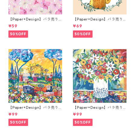
【Paper+Design】バラ売り2
【Paper+Design】バラ売り2
枚 カクテルサイズ ペーパーナ
枚 ランチサイズ ペーパーナプ
¥59
¥69
プキン Small blossoms ピン
キン Fox Balloons クリーム
ク
50%OFF
50%OFF
【Paper+Design】バラ売り2
【Paper+Design】バラ売り2
枚 ランチサイズ ペーパーナプ
枚 ランチサイズ ペーパーナプ
¥99
¥99
キン Portchie Art Reading i
キン Portchie Art Mixed flo
n the Garden イエロー
wers in a white vase ホワイ
50%OFF
50%OFF
ト