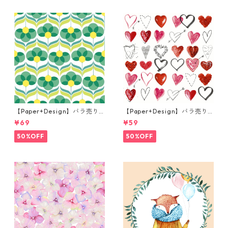
【Paper+Design】バラ売り2
【Paper+Design】バラ売り2
枚 ランチサイズ ペーパーナプ
枚 カクテルサイズ ペーパーナ
¥69
¥59
キン Geo Flowers グリーン
プキン Cupids arrow ホワイ
ト
50%OFF
50%OFF