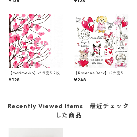
¥138
¥128
ン Looking for Christmas ホ
ン KUUSIKOSSA ホワイトxゴ
ワイト
ールド
【marimekko】バラ売り2枚
【Rosanne Beck】バラ売り2
ランチサイズ ペーパーナプキ
枚 カクテルサイズ ペーパーナ
¥128
¥248
ン LUMIMARJA ホワイト×ピ
プキン Pugs & Kisses ホワイ
ンク
ト
Recently Viewed Items｜最近チェック
した商品