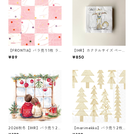
【FRONTIA】バラ売り1枚 ラ
【IHR】カクテルサイズ ペー
ンチサイズ ペーパーナプキン
パーナプキン EMOTION DOG
¥89
¥850
市松 ホワイト×ピンク
S ホワイト Anita Jeram 20枚
入り
2026秋冬【IHR】バラ売り2枚
【marimekko】バラ売り2枚
ランチサイズ ペーパーナプキ
ランチサイズ ペーパーナプキ