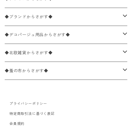
バラ売り
ペーパーナプキン20枚入りパック
25×25cm（カクテルサイズ）
花柄
◆ブランドからさがす◆
パック売り
バラ売り
ペーパーナプキン10枚入りパック
40×40cm（ディナーサイズ）
植物・グリーン柄
ドイツ製 IHR/イア
◆デコパージュ用品からさがす◆
パック売り
バラ売り
ランチサイズ
ライスペーパー
21×21cm（ポケットサイズ）
動物・鳥・昆虫・蝶柄
ドイツ製 Ambiente/アンビエンテ
デコパージュ液
◆北欧雑貨からさがす◆
パック売り
カクテルサイズ
バラ売り
ランチサイズ
ペーパーリネンナプキン
33cm（ラウンド）
海・魚柄
ドイツ製 Paperproducts Design
デコパージュ下地
シリコンモールド
◆蚤の市からさがす◆
ラウンド
パック売り
カクテルサイズ
ランチサイズ
3Dデコパージュ
空・天気・星座柄
ドイツ製 FASANA/ファザナ
デコパージュ筆
エプロン
ペーパーナプキン
プライバシーポリシー
カクテルサイズ
ランチサイズ
ワックスペーパー
食べ物・フルーツ・野菜・ドリンク柄
ドイツ製 ti-flair/ティーフレア
デコパージュはさみ
トレイ
北欧雑貨
特定商取引法に基づく表記
カクテルサイズ
ランチサイズ
会員規約
デコパージュ用品
食器・カトラリー柄
ドイツ製 PAW/パウ
3Dデコパージュ
ポスター・カレンダー
デコパージュ用品