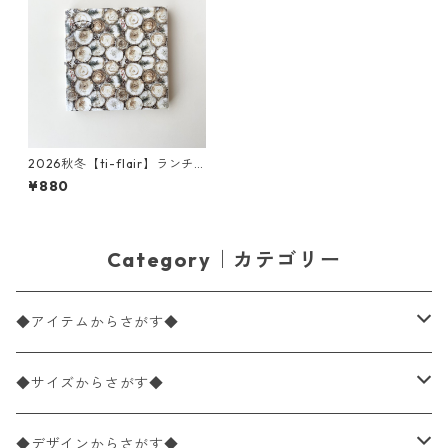
2026秋冬【ti-flair】ランチ
サイズ ペーパーナプキン Cabi
¥880
n Wood ブラウン 20枚入り
Category｜カテゴリー
◆アイテムからさがす◆
ペーパーナプキン2枚バラ売り
◆サイズからさがす◆
ペーパーナプキン1枚バラ売り
33×33cm（ランチサイズ）
◆デザインからさがす◆