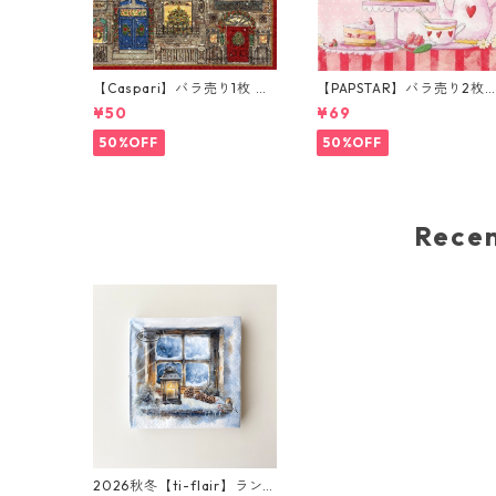
【Caspari】バラ売り1枚 カ
【PAPSTAR】バラ売り2枚
クテルサイズ ペーパーナプ
ランチサイズ ペーパーナプ
¥50
¥69
キン Town House ブラウンx
キン patisserie ピンク
ブルー
50%OFF
50%OFF
Rec
2026秋冬【ti-flair】ラン