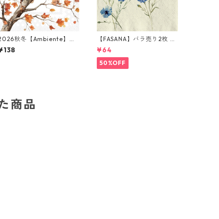
2026秋冬【Ambiente】バ
【FASANA】バラ売り2枚 ラ
ラ売り2枚 ランチサイズ ペ
ンチサイズ ペーパーナプキ
¥138
¥64
ーパーナプキン Family of
ン Cornflower ナチュラル
Owls ホワイト
50%OFF
した商品