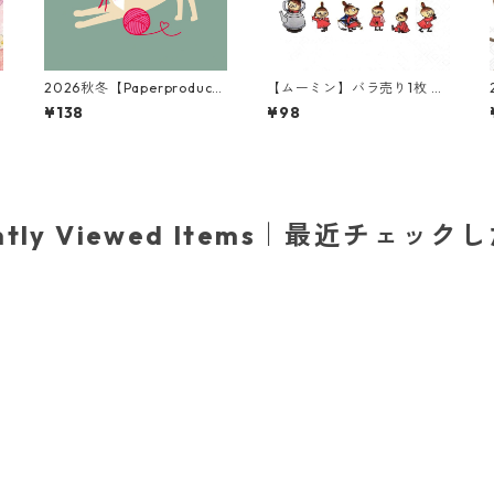
2026秋冬【Paperproducts
【ムーミン】バラ売り1枚 ラ
Design】バラ売り2枚 ラン
ンチサイズ ペーパーナプキ
¥138
¥98
チサイズ ペーパーナプキン
ン LITTLE MY ONLINE ホワ
Miss Sophie グリーン
イト リトルミイ
ently Viewed Items｜最近チェック