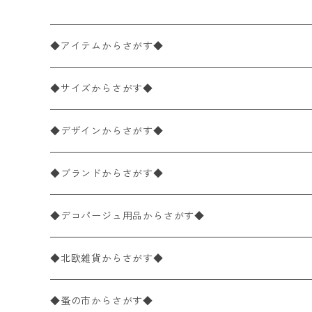
◆アイテムからさがす◆
ペーパーナプキン2枚バラ売り
◆サイズからさがす◆
ペーパーナプキン1枚バラ売り
33×33cm（ランチサイズ）
◆デザインからさがす◆
バラ売り
ペーパーナプキン20枚入りパック
25×25cm（カクテルサイズ）
花柄
◆ブランドからさがす◆
パック売り
バラ売り
ペーパーナプキン10枚入りパック
40×40cm（ディナーサイズ）
植物・グリーン柄
ドイツ製 IHR/イア
◆デコパージュ用品からさがす◆
パック売り
バラ売り
ランチサイズ
ライスペーパー
21×21cm（ポケットサイズ）
動物・鳥・昆虫・蝶柄
ドイツ製 Ambiente/アンビエンテ
デコパージュ液
◆北欧雑貨からさがす◆
パック売り
カクテルサイズ
バラ売り
ランチサイズ
ペーパーリネンナプキン
33cm（ラウンド）
海・魚柄
ドイツ製 Paperproducts Design
デコパージュ下地
シリコンモールド
◆蚤の市からさがす◆