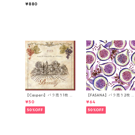
チサイズ ペーパーナプキン
¥880
Frosted Window ホワイト
20枚入り
【Caspari】バラ売り1枚 カ
【FASANA】バラ売り2枚 
クテルサイズ ペーパーナプ
ンチサイズ ペーパーナプキ
¥50
¥64
キン Wine Labels ベージュ
ン Fresh passion fruits ホ
ワイト
50%OFF
50%OFF