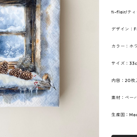
ti-flai
デザイン：Fro
カラー：ホ
サイズ：33c
内容：20枚
素材：ペーパ
生産国：Made