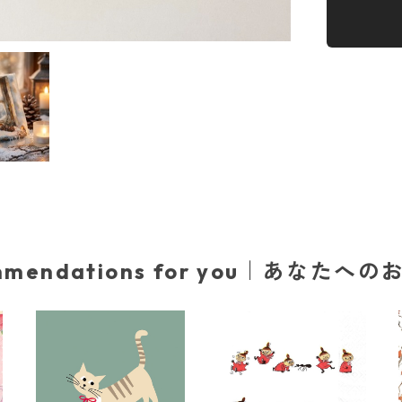
mmendations for you｜あなたへ