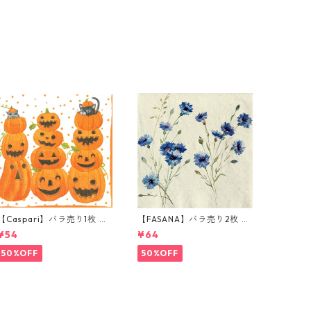
【Caspari】バラ売り1枚 ラ
【FASANA】バラ売り2枚 ラ
ンチサイズ ペーパーナプキ
ンチサイズ ペーパーナプキ
¥54
¥64
ン JACK O'LANTERNS ホワ
ン Cornflower ナチュラル
イト
50%OFF
50%OFF