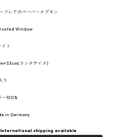
r/ティーフレアのペーパーナプキン
sted Window
ワイト
m×33cm(ランチサイズ)
入り
ー100%
 in Germany
International shipping available