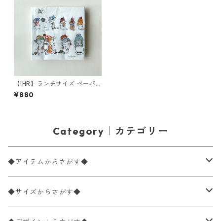
【IHR】ランチサイズ ペーパ
ーナプキン CATS WITH HATS
¥880
ホワイト Anita Jeram 20枚
入り
Category｜カテゴリー
◆アイテムからさがす◆
ペーパーナプキン2枚バラ売り
◆サイズからさがす◆