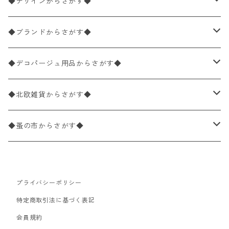
ペーパーナプキン1枚バラ売り
33×33cm（ランチサイズ）
◆デザインからさがす◆
バラ売り
ペーパーナプキン20枚入りパック
25×25cm（カクテルサイズ）
花柄
◆ブランドからさがす◆
パック売り
バラ売り
ペーパーナプキン10枚入りパック
40×40cm（ディナーサイズ）
植物・グリーン柄
ドイツ製 IHR/イア
◆デコパージュ用品からさがす◆
パック売り
バラ売り
ランチサイズ
ライスペーパー
21×21cm（ポケットサイズ）
動物・鳥・昆虫・蝶柄
ドイツ製 Ambiente/アンビエンテ
デコパージュ液
◆北欧雑貨からさがす◆
パック売り
カクテルサイズ
バラ売り
ランチサイズ
ペーパーリネンナプキン
33cm（ラウンド）
海・魚柄
ドイツ製 Paperproducts Design
デコパージュ下地
シリコンモールド
◆蚤の市からさがす◆
ラウンド
パック売り
カクテルサイズ
ランチサイズ
3Dデコパージュ
空・天気・星座柄
ドイツ製 FASANA/ファザナ
デコパージュ筆
エプロン
ペーパーナプキン
プライバシーポリシー
カクテルサイズ
ランチサイズ
ワックスペーパー
食べ物・フルーツ・野菜・ドリンク柄
ドイツ製 ti-flair/ティーフレア
デコパージュはさみ
トレイ
北欧雑貨
特定商取引法に基づく表記
カクテルサイズ
ランチサイズ
会員規約
デコパージュ用品
食器・カトラリー柄
ドイツ製 PAW/パウ
3Dデコパージュ
ポスター・カレンダー
デコパージュ用品