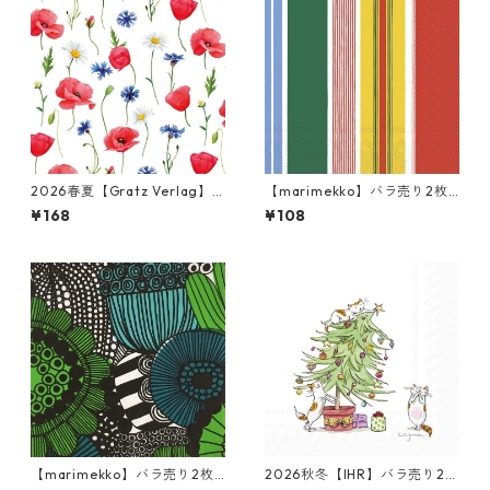
2026春夏【Gratz Verlag】
【marimekko】バラ売り2枚
バラ売り2枚 カクテルサイズ
カクテルサイズ ペーパーナプ
¥168
¥108
ペーパーナプキン Blumenme
キン PARAATI イエローxレッ
er ホワイト
ド
【marimekko】バラ売り2枚
2026秋冬【IHR】バラ売り2枚