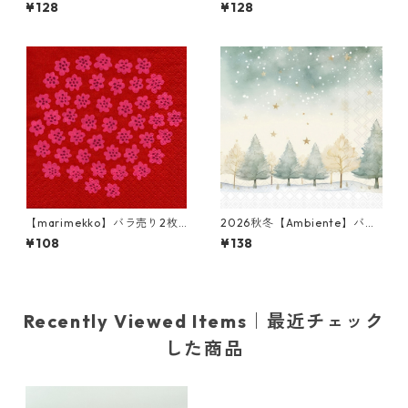
ランチサイズ ペーパーナプキ
カクテルサイズ ペーパーナプ
¥128
¥128
ン SIIRTOLAPUUTARHA グリ
キン CATS IN THE TREE ホワ
ーン
イト Anita Jeram
【marimekko】バラ売り2枚
2026秋冬【Ambiente】バラ
カクテルサイズ ペーパーナプ
売り2枚 ランチサイズ ペーパ
¥108
¥138
キン PUKETTI レッド×ピンク
ーナプキン Starry Sky グリー
フィンランド製
ン
Recently Viewed Items｜最近チェック
した商品