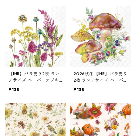
【IHR】バラ売り2枚 ラン
2026秋冬【IHR】バラ売り
チサイズ ペーパーナプキ
2枚 ランチサイズ ペーパ
ン Evergreen ホワイト
ーナプキン Mushroom Se
¥138
¥138
ason ホワイト