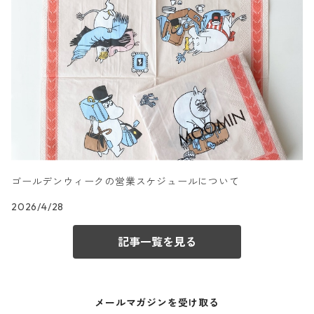
カクテルサイズ
ランチサイズ
抽象柄
ドイツ製 Sagen Vintage
カクテルサイズ
ランチサイズ
キャラクター柄
ドイツ製 Villeroy&Boch
カクテルサイズ
ランチサイズ
文字柄
ドイツ製 artablo/アルタブロ
カクテルサイズ
ランチサイズ
アート柄
ドイツ製 PAPSTAR/パップスター
カクテルサイズ
ゴールデンウィークの営業スケジュールについて
ランチサイズ
エスニック柄
ドイツ製 sovie/ソフィー
2026/4/28
カクテルサイズ
ランチサイズ
和柄
ドイツ製 Gratz Verlag
記事一覧を見る
カクテルサイズ
ランチサイズ
ベビー・キッズ柄
ドイツ製 Atelier/アトリエ
メールマガジンを受け取る
カクテルサイズ
ランチサイズ
お正月柄
ドイツ製 Mank/マンク