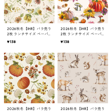
2026秋冬【IHR】バラ売り
2026秋冬【IHR】バラ売り
2枚 ランチサイズ ペーパ
2枚 ランチサイズ ペーパ
ーナプキン Late Summer
ーナプキン Soft Pumpkin
¥138
¥138
Beauties クリーム
クリーム
2026秋冬【IHR】バラ売り
2026秋冬【IHR】バラ売り