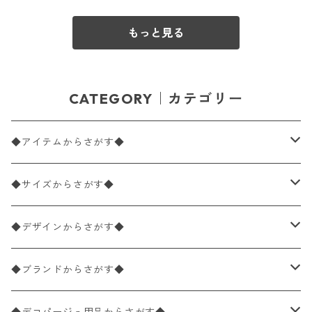
もっと見る
CATEGORY｜カテゴリー
◆アイテムからさがす◆
ペーパーナプキン2枚バラ売り
◆サイズからさがす◆
ペーパーナプキン1枚バラ売り
33×33cm（ランチサイズ）
◆デザインからさがす◆
バラ売り
ペーパーナプキン20枚入りパック
25×25cm（カクテルサイズ）
花柄
◆ブランドからさがす◆
パック売り
バラ売り
ペーパーナプキン10枚入りパック
40×40cm（ディナーサイズ）
植物・グリーン柄
ドイツ製 IHR/イア