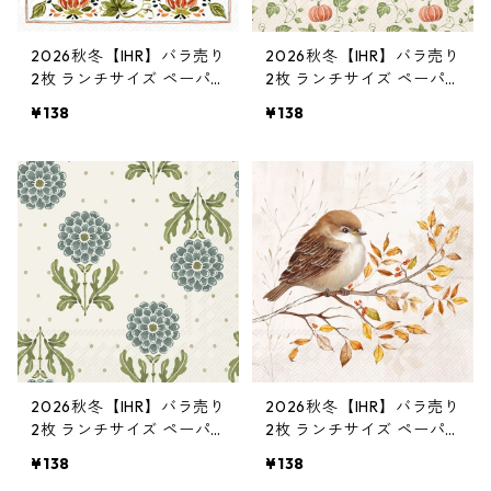
2026秋冬【IHR】バラ売り
2026秋冬【IHR】バラ売り
2枚 ランチサイズ ペーパ
2枚 ランチサイズ ペーパ
ーナプキン Pumpkins with
ーナプキン Simple Pumpki
¥138
¥138
Ornaments クリーム
n クリーム
2026秋冬【IHR】バラ売り
2026秋冬【IHR】バラ売り
2枚 ランチサイズ ペーパ
2枚 ランチサイズ ペーパ
ーナプキン Simple Flower
ーナプキン Autumn Melod
¥138
¥138
クリーム
y クリーム