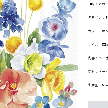
IHR/イア
デザイン：EA
カラー：ホ
サイズ：33c
内容：バラ
素材：ペーパ
生産国：Made