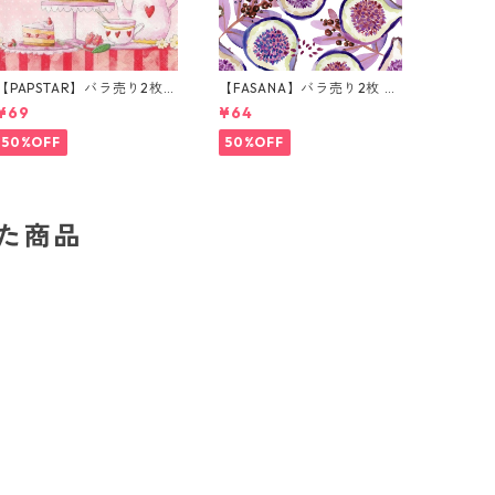
【PAPSTAR】バラ売り2枚
【FASANA】バラ売り2枚 ラ
ランチサイズ ペーパーナプ
ンチサイズ ペーパーナプキ
¥69
¥64
キン patisserie ピンク
ン Fresh passion fruits ホ
ワイト
50%OFF
50%OFF
した商品