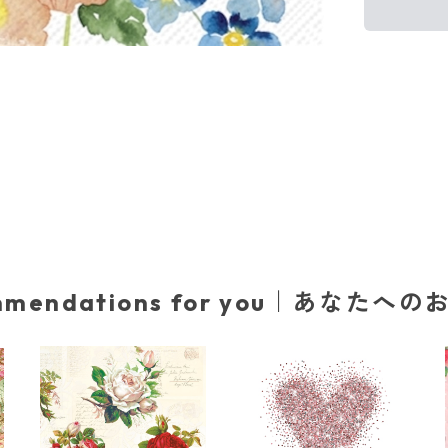
mmendations for you｜あなたへ