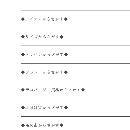
◆アイテムからさがす◆
ペーパーナプキン2枚バラ売り
◆サイズからさがす◆
ペーパーナプキン1枚バラ売り
33×33cm（ランチサイズ）
◆デザインからさがす◆
バラ売り
ペーパーナプキン20枚入りパック
25×25cm（カクテルサイズ）
花柄
◆ブランドからさがす◆
パック売り
バラ売り
ペーパーナプキン10枚入りパック
40×40cm（ディナーサイズ）
植物・グリーン柄
ドイツ製 IHR/イア
◆デコパージュ用品からさがす◆
パック売り
バラ売り
ランチサイズ
ライスペーパー
21×21cm（ポケットサイズ）
動物・鳥・昆虫・蝶柄
ドイツ製 Ambiente/アンビエンテ
デコパージュ液
◆北欧雑貨からさがす◆
パック売り
カクテルサイズ
バラ売り
ランチサイズ
ペーパーリネンナプキン
33cm（ラウンド）
海・魚柄
ドイツ製 Paperproducts Design
デコパージュ下地
シリコンモールド
◆蚤の市からさがす◆