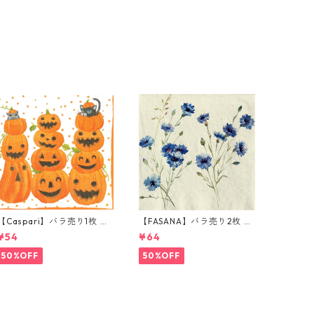
【Caspari】バラ売り1枚 ラ
【FASANA】バラ売り2枚 ラ
ンチサイズ ペーパーナプキ
ンチサイズ ペーパーナプキ
¥54
¥64
ン JACK O'LANTERNS ホワ
ン Cornflower ナチュラル
イト
50%OFF
50%OFF