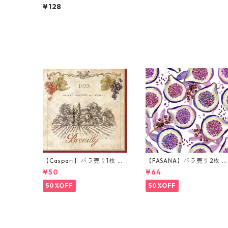
サイズ ペーパーナプキン EA
¥128
RLY MAGIC ホワイト
【Caspari】バラ売り1枚 カ
【FASANA】バラ売り2枚 
クテルサイズ ペーパーナプ
ンチサイズ ペーパーナプキ
¥50
¥64
キン Wine Labels ベージュ
ン Fresh passion fruits ホ
ワイト
50%OFF
50%OFF