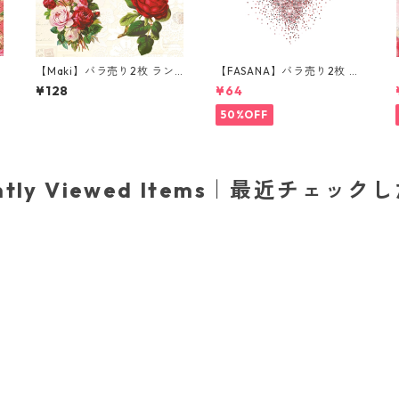
【Maki】バラ売り2枚 ラン
【FASANA】バラ売り2枚 ラ
チサイズ ペーパーナプキン
ンチサイズ ペーパーナプキ
¥128
¥64
English Roses クリーム
ン Glitter love ホワイト
50%OFF
ently Viewed Items｜最近チェック