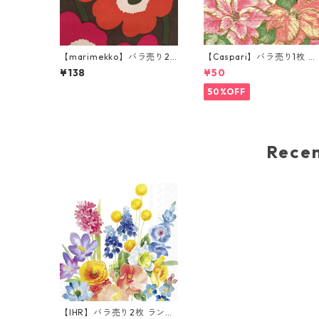
【marimekko】バラ売り2
【Caspari】バラ売り1枚 カ
枚 ランチサイズ ペーパーナ
クテルサイズ ペーパーナプ
¥138
¥50
プキン UNIKKO ブラウン×
キン Poinsettia Pink ゴー
ピンク フィンランド製
ルドxピンク
50%OFF
Rec
【IHR】バラ売り2枚 ランチ