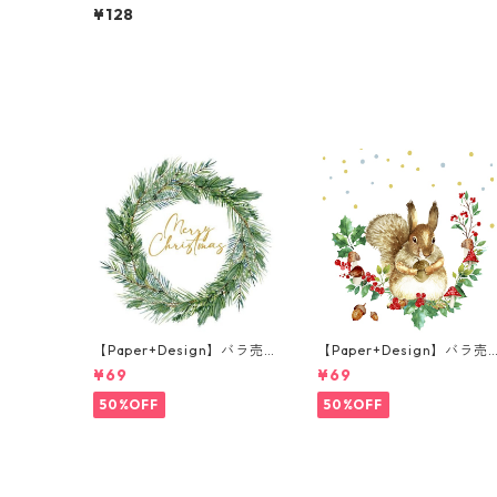
n】バラ売り2枚 ランチサイ
¥128
ズ ペーパーナプキン Nao レ
ッド
【Paper+Design】バラ売
【Paper+Design】バラ売
り2枚 ランチサイズ ペーパ
り2枚 ランチサイズ ペーパ
¥69
¥69
ーナプキン Joyful wreath
ーナプキン Forest Squirre
ホワイト
ホワイト
50%OFF
50%OFF