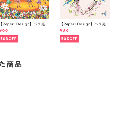
【Paper+Design】バラ売
【Paper+Design】バラ売
り2枚 ランチサイズ ペーパ
り2枚 ランチサイズ ペーパ
¥99
¥69
ーナプキン Portchie Art Th
ーナプキン In Love ピンク
e Hula Hoop Girls ブルー
50%OFF
50%OFF
した商品