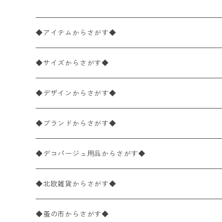
◆アイテムからさがす◆
ペーパーナプキン2枚バラ売り
◆サイズからさがす◆
ペーパーナプキン1枚バラ売り
33×33cm（ランチサイズ）
◆デザインからさがす◆
バラ売り
ペーパーナプキン20枚入りパック
25×25cm（カクテルサイズ）
花柄
◆ブランドからさがす◆
パック売り
バラ売り
ペーパーナプキン10枚入りパック
40×40cm（ディナーサイズ）
植物・グリーン柄
ドイツ製 IHR/イア
◆デコパージュ用品からさがす◆
パック売り
バラ売り
ランチサイズ
ライスペーパー
21×21cm（ポケットサイズ）
動物・鳥・昆虫・蝶柄
ドイツ製 Ambiente/アンビエンテ
デコパージュ液
◆北欧雑貨からさがす◆
パック売り
カクテルサイズ
バラ売り
ランチサイズ
ペーパーリネンナプキン
33cm（ラウンド）
海・魚柄
ドイツ製 Paperproducts Design
デコパージュ下地
シリコンモールド
◆蚤の市からさがす◆