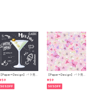
【Paper+Design】バラ売
【Paper+Design】バラ売
り2枚 カクテルサイズ ペー
り2枚 カクテルサイズ ペー
¥59
¥59
パーナプキン Martini ブラ
パーナプキン Small blosso
ック
ms ピンク
50%OFF
50%OFF