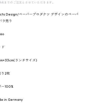
9点までのご注文とさせていただきます。
oducts Design/ペーパープロダクツ デザインのペーパ
バラ売り
ao
ッド
m×33cm(ランチサイズ)
売り2枚
ー100%
 in Germany