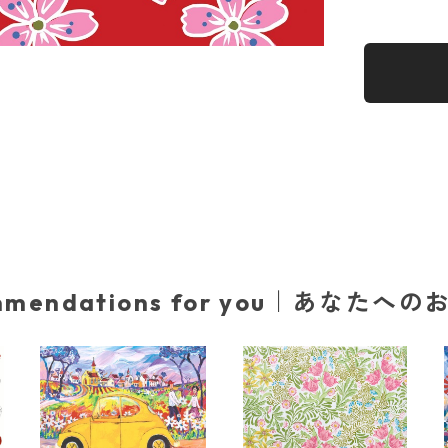
mmendations for you｜あなたへ