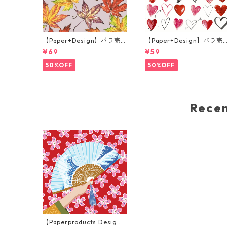
【Paper+Design】バラ売
【Paper+Design】バラ売
り2枚 ランチサイズ ペーパ
り2枚 カクテルサイズ ペー
¥69
¥59
ーナプキン Fall leaves グレ
パーナプキン Cupids arro
ー
ホワイト
50%OFF
50%OFF
Rec
【Paperproducts Desig