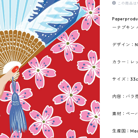
この商品は
Paperpr
ーナプキン 
デザイン：N
カラー：レ
サイズ：33c
内容：バラ
素材：ペーパ
生産国：Made