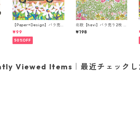
【Paper+Design】バラ売
北欧【havi】バラ売り2枚 ラ
り2枚 ランチサイズ ペーパ
ンチサイズ ペーパーナプキ
¥99
¥198
w
ーナプキン Portchie Art Th
ン Bower グリーン William
e yellow Beetle イエロー
Morris ウィリアム・モリス
50%OFF
ently Viewed Items｜最近チェック