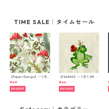
TIME SALE｜タイムセール
【Paper+Design】バラ売
【FASANA】バラ売り2枚 ラ
り2枚 ランチサイズ ペーパ
ンチサイズ ペーパーナプキ
¥69
¥64
l
ーナプキン Forest Fungi グ
ン Frog prince ナチュラル
リーン
50%OFF
50%OFF