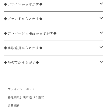
ペーパーナプキン1枚バラ売り
33×33cm（ランチサイズ）
◆デザインからさがす◆
バラ売り
ペーパーナプキン20枚入りパック
25×25cm（カクテルサイズ）
花柄
◆ブランドからさがす◆
パック売り
バラ売り
ペーパーナプキン10枚入りパック
40×40cm（ディナーサイズ）
植物・グリーン柄
ドイツ製 IHR/イア
◆デコパージュ用品からさがす◆
パック売り
バラ売り
ランチサイズ
ライスペーパー
21×21cm（ポケットサイズ）
動物・鳥・昆虫・蝶柄
ドイツ製 Ambiente/アンビエンテ
デコパージュ液
◆北欧雑貨からさがす◆
パック売り
カクテルサイズ
バラ売り
ランチサイズ
ペーパーリネンナプキン
33cm（ラウンド）
海・魚柄
ドイツ製 Paperproducts Design
デコパージュ下地
シリコンモールド
◆蚤の市からさがす◆
ラウンド
パック売り
カクテルサイズ
ランチサイズ
3Dデコパージュ
空・天気・星座柄
ドイツ製 FASANA/ファザナ
デコパージュ筆
エプロン
ペーパーナプキン
プライバシーポリシー
カクテルサイズ
ランチサイズ
ワックスペーパー
食べ物・フルーツ・野菜・ドリンク柄
ドイツ製 ti-flair/ティーフレア
デコパージュはさみ
トレイ
北欧雑貨
特定商取引法に基づく表記
カクテルサイズ
ランチサイズ
会員規約
デコパージュ用品
食器・カトラリー柄
ドイツ製 PAW/パウ
3Dデコパージュ
ポスター・カレンダー
デコパージュ用品