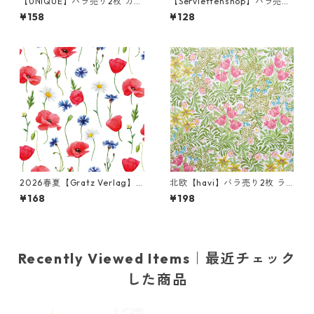
【UNIQUE】バラ売り2枚 カク
【Serviettenshop】バラ売り
テルサイズ ペーパーナプキン
2枚 ランチサイズ ペーパーナ
¥158
¥128
Disney Princess ホワイト デ
プキン Lovely Spring Familie
ィズニープリンセス
s ホワイト
2026春夏【Gratz Verlag】
北欧【havi】バラ売り2枚 ラ
バラ売り2枚 カクテルサイズ
ンチサイズ ペーパーナプキン
¥168
¥198
ペーパーナプキン Blumenme
Bower グリーン William Mor
er ホワイト
ris ウィリアム・モリス
Recently Viewed Items｜最近チェック
した商品