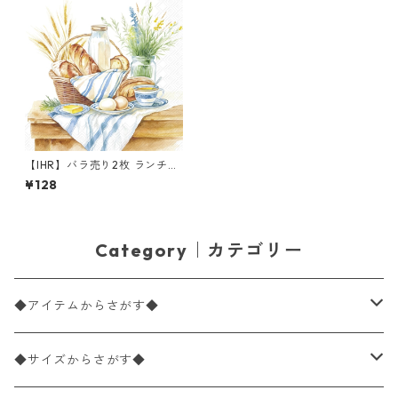
【IHR】バラ売り2枚 ランチサ
イズ ペーパーナプキン BREAK
¥128
FAST TIME ホワイト
Category｜カテゴリー
◆アイテムからさがす◆
ペーパーナプキン2枚バラ売り
◆サイズからさがす◆