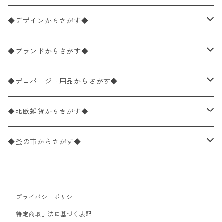
ペーパーナプキン1枚バラ売り
33×33cm（ランチサイズ）
◆デザインからさがす◆
バラ売り
ペーパーナプキン20枚入りパック
25×25cm（カクテルサイズ）
花柄
◆ブランドからさがす◆
パック売り
バラ売り
ペーパーナプキン10枚入りパック
40×40cm（ディナーサイズ）
植物・グリーン柄
ドイツ製 IHR/イア
◆デコパージュ用品からさがす◆
パック売り
バラ売り
ランチサイズ
ライスペーパー
21×21cm（ポケットサイズ）
動物・鳥・昆虫・蝶柄
ドイツ製 Ambiente/アンビエンテ
デコパージュ液
◆北欧雑貨からさがす◆
パック売り
カクテルサイズ
バラ売り
ランチサイズ
ペーパーリネンナプキン
33cm（ラウンド）
海・魚柄
ドイツ製 Paperproducts Design
デコパージュ下地
シリコンモールド
◆蚤の市からさがす◆
ラウンド
パック売り
カクテルサイズ
ランチサイズ
3Dデコパージュ
空・天気・星座柄
ドイツ製 FASANA/ファザナ
デコパージュ筆
エプロン
ペーパーナプキン
プライバシーポリシー
カクテルサイズ
ランチサイズ
ワックスペーパー
食べ物・フルーツ・野菜・ドリンク柄
ドイツ製 ti-flair/ティーフレア
デコパージュはさみ
トレイ
北欧雑貨
特定商取引法に基づく表記