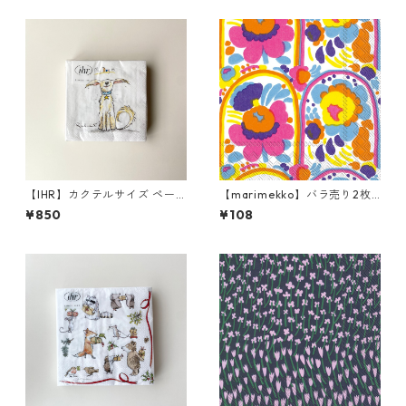
【IHR】カクテルサイズ ペー
【marimekko】バラ売り2枚
パーナプキン EMOTION DOG
カクテルサイズ ペーパーナプ
¥850
¥108
S ホワイト Anita Jeram 20枚
キン KARUSELLI ホワイト
入り