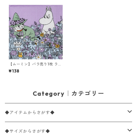
【ムーミン】バラ売り1枚 ラン
チサイズ ペーパーナプキン Fr
¥138
iends Forever パープルxオレ
ンジ Moomin by ARABIA アラ
ビア
Category｜カテゴリー
◆アイテムからさがす◆
ペーパーナプキン2枚バラ売り
◆サイズからさがす◆