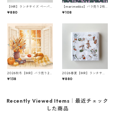
【IHR】ランチサイズ ペーパ
【marimekko】バラ売り2枚
ーナプキン PRESENT FOR YO
カクテルサイズ ペーパーナプ
¥880
¥108
U ホワイト Anita Jeram 20
キン APILAINEN ライラック
枚入り
2026秋冬【IHR】バラ売り2枚
2026春夏【IHR】ランチサイ
ランチサイズ ペーパーナプキ
ズ ペーパーナプキン LITTLE F
¥138
¥880
ン Cozy Fall View クリーム
ARMERS ホワイト Anita Jera
m 20枚入り
Recently Viewed Items｜最近チェック
した商品