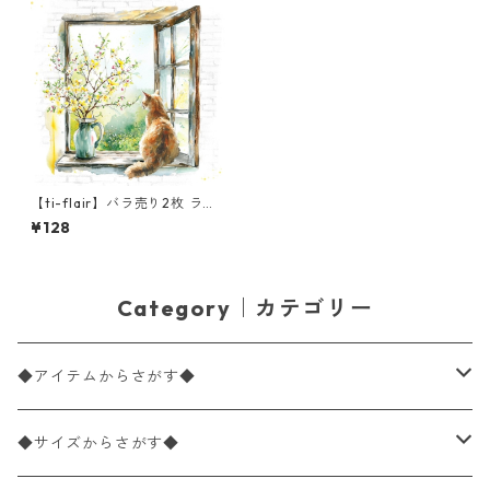
【ti-flair】バラ売り2枚 ラン
チサイズ ペーパーナプキン As
¥128
pettando la Primavera ホワ
イトxイエロー
Category｜カテゴリー
◆アイテムからさがす◆
ペーパーナプキン2枚バラ売り
◆サイズからさがす◆