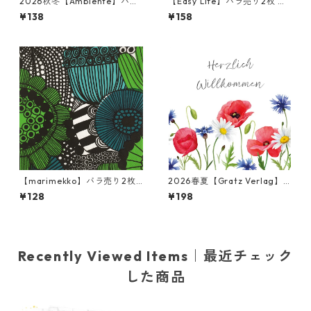
2026秋冬【Ambiente】バラ
【Easy Life】バラ売り2枚 ラ
売り2枚 ランチサイズ ペーパ
ンチサイズ ペーパーナプキン I
¥138
¥158
ーナプキン colouful leavesホ
mperial Peacock パープルx
ワイト
パールゴールド
【marimekko】バラ売り2枚
2026春夏【Gratz Verlag】
ランチサイズ ペーパーナプキ
バラ売り2枚 ランチサイズ ペ
¥128
¥198
ン SIIRTOLAPUUTARHA グリ
ーパーナプキン Blumenmeer
ーン
ホワイト
Recently Viewed Items｜最近チェック
した商品