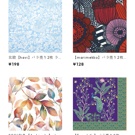
北欧【havi】バラ売り2枚 ラ
【marimekko】バラ売り2枚
ンチサイズ ペーパーナプキン
ランチサイズ ペーパーナプキ
¥198
¥128
Bird & Anemone ライトブル
ン SIIRTOLAPUUTARHA ブル
ー William Morris ウィリア
ー×レッド
ム・モリス