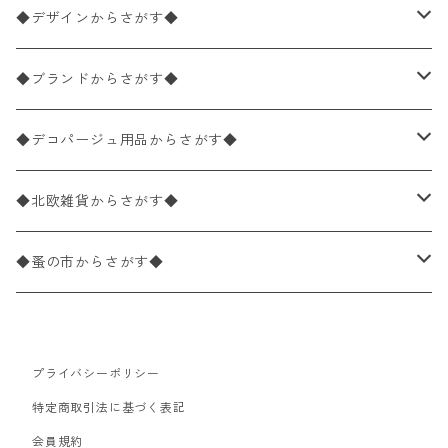
ペーパーナプキン1枚バラ売り
33×33cm（ランチサイズ）
◆デザインからさがす◆
バラ売り
ペーパーナプキン20枚入りパック
25×25cm（カクテルサイズ）
花柄
◆ブランドからさがす◆
パック売り
バラ売り
ペーパーナプキン10枚入りパック
40×40cm（ディナーサイズ）
植物・グリーン柄
ドイツ製 IHR/イア
◆デコパージュ用品からさがす◆
パック売り
バラ売り
ランチサイズ
ライスペーパー
21×21cm（ポケットサイズ）
動物・鳥・昆虫・蝶柄
ドイツ製 Ambiente/アンビエンテ
デコパージュ液
◆北欧雑貨からさがす◆
パック売り
カクテルサイズ
バラ売り
ランチサイズ
ペーパーリネンナプキン
33cm（ラウンド）
海・魚柄
ドイツ製 Paperproducts Design
デコパージュ下地
シリコンモールド
◆蚤の市からさがす◆
ラウンド
パック売り
カクテルサイズ
ランチサイズ
3Dデコパージュ
空・天気・星座柄
ドイツ製 FASANA/ファザナ
デコパージュ筆
エプロン
ペーパーナプキン
プライバシーポリシー
カクテルサイズ
ランチサイズ
ワックスペーパー
食べ物・フルーツ・野菜・ドリンク柄
ドイツ製 ti-flair/ティーフレア
デコパージュはさみ
トレイ
北欧雑貨
特定商取引法に基づく表記
カクテルサイズ
ランチサイズ
会員規約
デコパージュ用品
食器・カトラリー柄
ドイツ製 PAW/パウ
3Dデコパージュ
ポスター・カレンダー
デコパージュ用品