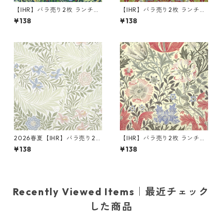
【IHR】バラ売り2枚 ランチサ
【IHR】バラ売り2枚 ランチサ
イズ ペーパーナプキン SEAW
イズ ペーパーナプキン STRA
¥138
¥138
EED グリーン V&A ウィリア
WBERRY THIEF レッド V&A
ム・モリス Morris & Co. J.H.
ウィリアム・モリス Morris &
ダール
Co.
2026春夏【IHR】バラ売り2枚
【IHR】バラ売り2枚 ランチサ
ランチサイズ ペーパーナプキ
イズ ペーパーナプキン COMP
¥138
¥138
ン LARKSPUR BLUE グリーン
TON クリーム V&A ウィリア
V&A ウィリアム・モリス Mor
ム・モリス Morris & Co.
ris & Co.
Recently Viewed Items｜最近チェック
した商品