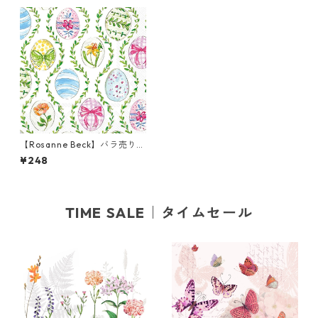
【Rosanne Beck】バラ売り2
枚 カクテルサイズ ペーパーナ
¥248
プキン Easter Bunny Eggs
ホワイト
TIME SALE｜タイムセール