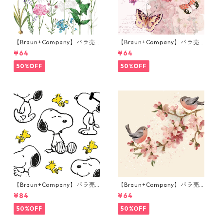
【Braun+Company】バラ売
【Braun+Company】バラ売
り2枚 ランチサイズ ペーパー
り2枚 ランチサイズ ペーパー
¥64
¥64
ナプキン BOTANICA ホワイト
ナプキン Butterfly Romance
ピンク
50%OFF
50%OFF
【Braun+Company】バラ売
【Braun+Company】バラ売
り2枚 ランチサイズ ペーパー
り2枚 ランチサイズ ペーパー
¥84
¥64
ナプキン Snoopy + Woodstoc
ナプキン Cherry Blossom Lo
k ホワイト PEANUTS
ve ベージュxピンク
50%OFF
50%OFF