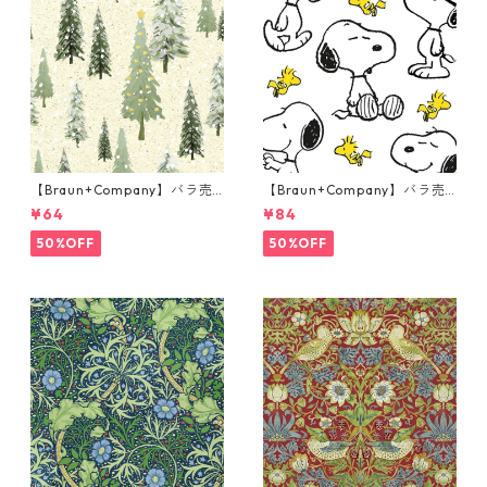
【Braun+Company】バラ売
【Braun+Company】バラ売
り2枚 ランチサイズ ペーパー
り2枚 ランチサイズ ペーパー
¥64
¥84
ナプキン Natural Forest グリ
ナプキン Snoopy + Woodstoc
ーン
k ホワイト PEANUTS
50%OFF
50%OFF