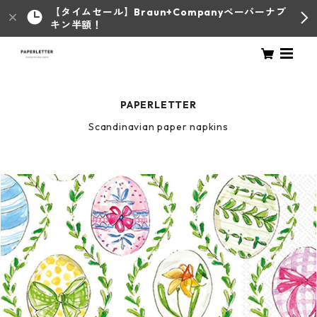
【タイムセール】Braun+Companyペーパーナプ
キン半額！
PAPERLETTER
Scandinavian paper napkins