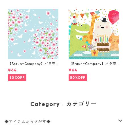
【Braun+Company】バラ売
【Braun+Company】バラ売
り2枚 ランチサイズ ペーパー
り2枚 ランチサイズ ペーパー
¥64
¥64
ナプキン CHERRY SPRING ブ
ナプキン All my Friends ホワ
ルー×ピンク 桜
イト
50%OFF
50%OFF
Category｜カテゴリー
◆アイテムからさがす◆