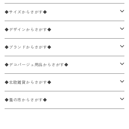
ペーパーナプキン2枚バラ売り
◆サイズからさがす◆
ペーパーナプキン1枚バラ売り
33×33cm（ランチサイズ）
◆デザインからさがす◆
バラ売り
ペーパーナプキン20枚入りパック
25×25cm（カクテルサイズ）
花柄
◆ブランドからさがす◆
パック売り
バラ売り
ペーパーナプキン10枚入りパック
40×40cm（ディナーサイズ）
植物・グリーン柄
ドイツ製 IHR/イア
◆デコパージュ用品からさがす◆
パック売り
バラ売り
ランチサイズ
ライスペーパー
21×21cm（ポケットサイズ）
動物・鳥・昆虫・蝶柄
ドイツ製 Ambiente/アンビエンテ
デコパージュ液
◆北欧雑貨からさがす◆
パック売り
カクテルサイズ
バラ売り
ランチサイズ
ペーパーリネンナプキン
33cm（ラウンド）
海・魚柄
ドイツ製 Paperproducts Design
デコパージュ下地
シリコンモールド
◆蚤の市からさがす◆
ラウンド
パック売り
カクテルサイズ
ランチサイズ
3Dデコパージュ
空・天気・星座柄
ドイツ製 FASANA/ファザナ
デコパージュ筆
エプロン
ペーパーナプキン