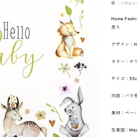
この商品は
Home Fa
売り
デザイン：Hel
カラー：ホ
サイズ：33c
内容：バラ
素材：ペーパ
生産国：Made