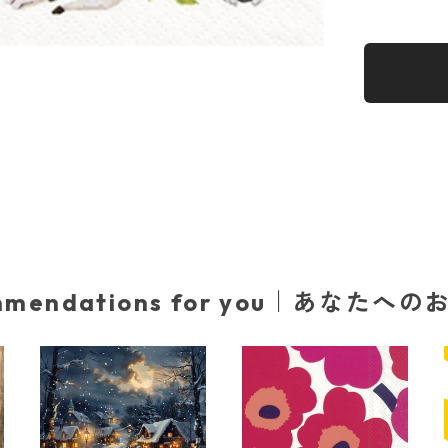
mmendations for you｜あなたへ