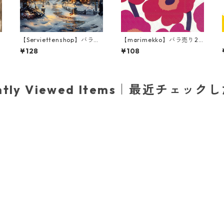
【Serviettenshop】バラ売
【marimekko】バラ売り2
り2枚 ランチサイズ ペーパ
枚 カクテルサイズ ペーパー
¥128
¥108
ーナプキン Cozy Winter To
ナプキン UNIKKO ホワイト
wn ダークグレー
×レッド
ently Viewed Items｜最近チェック