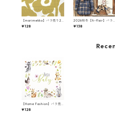
【marimekko】バラ売り2
2026秋冬【ti-flair】バラ
枚 ランチサイズ ペーパーナ
売り2枚 ランチサイズ ペー
¥128
¥138
プキン UNIKKO ホワイト×
パーナプキン Winter Lodg
ゴールド
e ブラウン
Rec
【Home Fashion】バラ売
り2枚 ランチサイズ ペーパ
¥128
ーナプキン Hello Baby ホワ