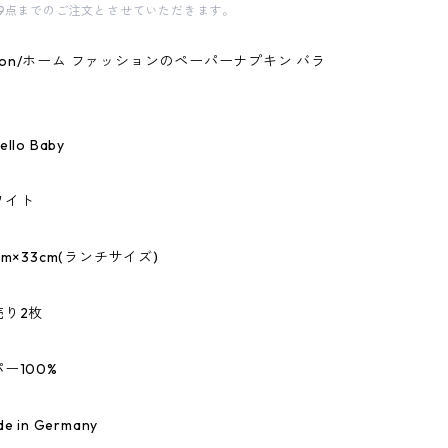
9点までのご注文とさせていただきます。
shion/ホーム ファッションのペーパーナプキン バラ
lo Baby
ワイト
m×33cm(ランチサイズ)
売り2枚
ー100%
 in Germany