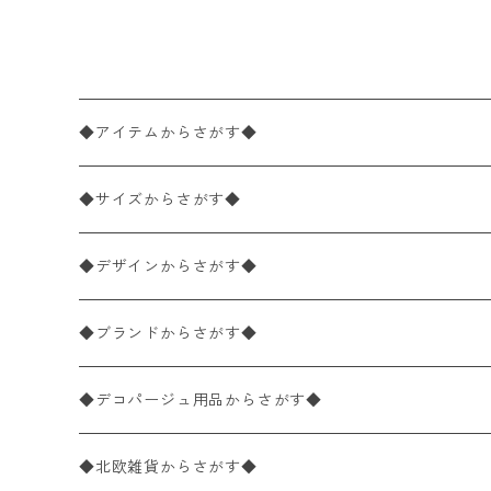
イト
◆アイテムからさがす◆
ペーパーナプキン2枚バラ売り
◆サイズからさがす◆
ペーパーナプキン1枚バラ売り
33×33cm（ランチサイズ）
◆デザインからさがす◆
バラ売り
ペーパーナプキン20枚入りパック
25×25cm（カクテルサイズ）
花柄
◆ブランドからさがす◆
パック売り
バラ売り
ペーパーナプキン10枚入りパック
40×40cm（ディナーサイズ）
植物・グリーン柄
ドイツ製 IHR/イア
◆デコパージュ用品からさがす◆
パック売り
バラ売り
ランチサイズ
ライスペーパー
21×21cm（ポケットサイズ）
動物・鳥・昆虫・蝶柄
ドイツ製 Ambiente/アンビエンテ
デコパージュ液
◆北欧雑貨からさがす◆