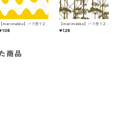
【marimekko】バラ売り2
【marimekko】バラ売り2
枚 カクテルサイズ ペーパー
枚 ランチサイズ ペーパーナ
¥108
¥128
ナプキン LOKKI イエロー
プキン PUTKINOTKO オリ
ーブ
した商品