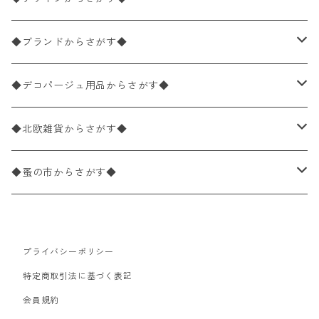
バラ売り
ペーパーナプキン20枚入りパック
25×25cm（カクテルサイズ）
花柄
◆ブランドからさがす◆
パック売り
バラ売り
ペーパーナプキン10枚入りパック
40×40cm（ディナーサイズ）
植物・グリーン柄
ドイツ製 IHR/イア
◆デコパージュ用品からさがす◆
パック売り
バラ売り
ランチサイズ
ライスペーパー
21×21cm（ポケットサイズ）
動物・鳥・昆虫・蝶柄
ドイツ製 Ambiente/アンビエンテ
デコパージュ液
◆北欧雑貨からさがす◆
パック売り
カクテルサイズ
バラ売り
ランチサイズ
ペーパーリネンナプキン
33cm（ラウンド）
海・魚柄
ドイツ製 Paperproducts Design
デコパージュ下地
シリコンモールド
◆蚤の市からさがす◆
ラウンド
パック売り
カクテルサイズ
ランチサイズ
3Dデコパージュ
空・天気・星座柄
ドイツ製 FASANA/ファザナ
デコパージュ筆
エプロン
ペーパーナプキン
プライバシーポリシー
カクテルサイズ
ランチサイズ
ワックスペーパー
食べ物・フルーツ・野菜・ドリンク柄
ドイツ製 ti-flair/ティーフレア
デコパージュはさみ
トレイ
北欧雑貨
特定商取引法に基づく表記
カクテルサイズ
ランチサイズ
会員規約
デコパージュ用品
食器・カトラリー柄
ドイツ製 PAW/パウ
3Dデコパージュ
ポスター・カレンダー
デコパージュ用品