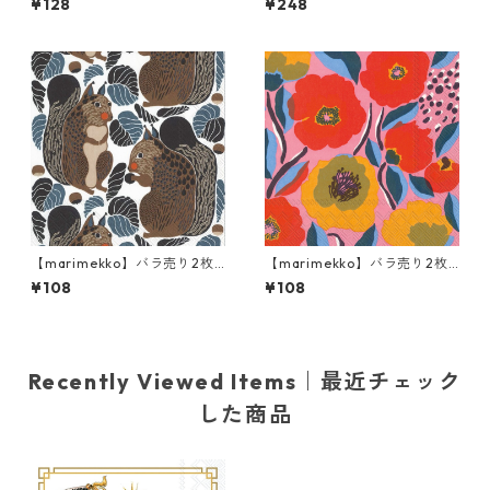
¥128
¥248
ン KAIVO ブラック×クリーム
OL CATS ピンク
【marimekko】バラ売り2枚
【marimekko】バラ売り2枚
カクテルサイズ ペーパーナプ
カクテルサイズ ペーパーナプ
¥108
¥108
キン KURRE ブラウンxブラッ
キン ROSARIUM ローズ
ク
Recently Viewed Items｜最近チェック
した商品