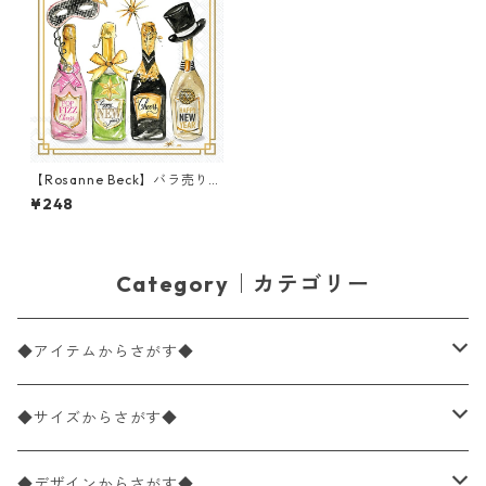
【Rosanne Beck】バラ売り2
枚 カクテルサイズ ペーパーナ
¥248
プキン New Years Bottles ホ
ワイト
Category｜カテゴリー
◆アイテムからさがす◆
ペーパーナプキン2枚バラ売り
◆サイズからさがす◆
ペーパーナプキン1枚バラ売り
33×33cm（ランチサイズ）
◆デザインからさがす◆