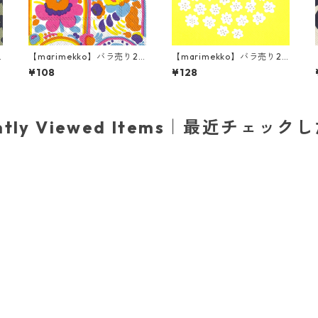
【marimekko】バラ売り2
【marimekko】バラ売り2
枚 カクテルサイズ ペーパー
枚 ランチサイズ ペーパーナ
¥108
¥128
ナプキン KARUSELLI ホワイ
プキン PUKETTI パステルイ
ト
エロー
ently Viewed Items｜最近チェック