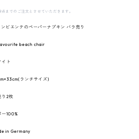
9点までのご注文とさせていただきます。
te/アンビエンテのペーパーナプキン バラ売り
urite beach chair
ワイト
m×33cm(ランチサイズ)
売り2枚
ー100%
 in Germany