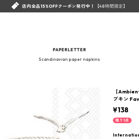
店内全品15%OFFクーポン発行中！
【48時間限定】
PAPERLETTER
Scandinavian paper napkins
【Ambie
プキン Favo
¥138
残り1点
Internatio