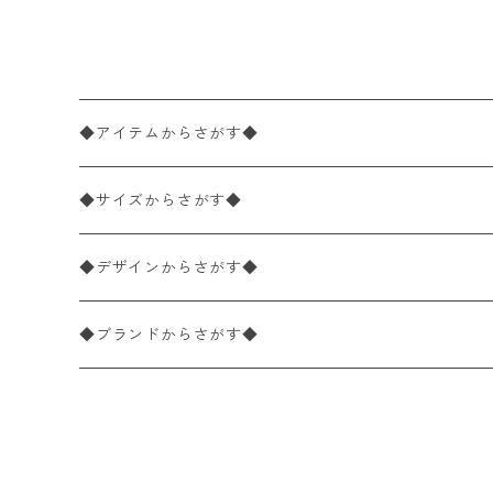
r ホワイト
◆アイテムからさがす◆
ペーパーナプキン2枚バラ売り
◆サイズからさがす◆
ペーパーナプキン1枚バラ売り
33×33cm（ランチサイズ）
◆デザインからさがす◆
バラ売り
ペーパーナプキン20枚入りパック
25×25cm（カクテルサイズ）
花柄
◆ブランドからさがす◆
パック売り
バラ売り
ペーパーナプキン10枚入りパック
40×40cm（ディナーサイズ）
植物・グリーン柄
ドイツ製 IHR/イア
◆デコパージュ用品からさがす◆
パック売り
バラ売り
ランチサイズ
ライスペーパー
21×21cm（ポケットサイズ）
動物・鳥・昆虫・蝶柄
ドイツ製 Ambiente/アンビエンテ
デコパージュ液
◆北欧雑貨からさがす◆