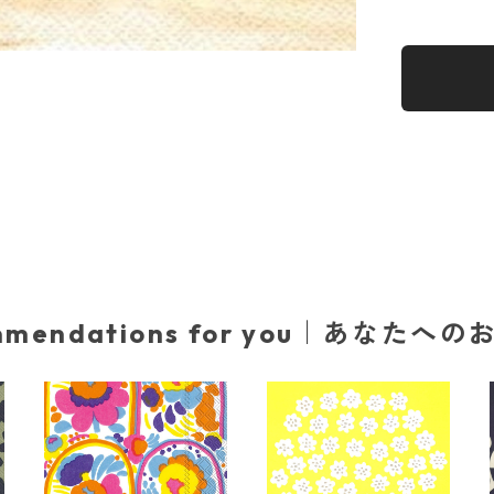
mmendations for you｜あなたへ