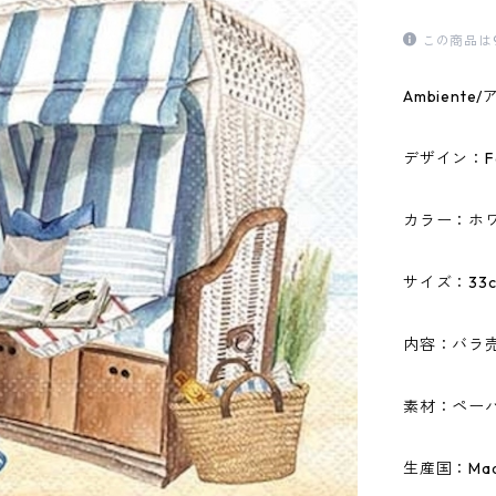
この商品は
Ambien
デザイン：Favo
カラー：ホ
サイズ：33c
内容：バラ
素材：ペーパ
生産国：Made