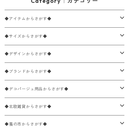
Category｜カテゴリー
◆アイテムからさがす◆
ペーパーナプキン2枚バラ売り
◆サイズからさがす◆
ペーパーナプキン1枚バラ売り
33×33cm（ランチサイズ）
◆デザインからさがす◆
バラ売り
ペーパーナプキン20枚入りパック
25×25cm（カクテルサイズ）
花柄
◆ブランドからさがす◆
パック売り
バラ売り
ペーパーナプキン10枚入りパック
40×40cm（ディナーサイズ）
植物・グリーン柄
ドイツ製 IHR/イア
◆デコパージュ用品からさがす◆
パック売り
バラ売り
ランチサイズ
ライスペーパー
21×21cm（ポケットサイズ）
動物・鳥・昆虫・蝶柄
ドイツ製 Ambiente/アンビエンテ
デコパージュ液
◆北欧雑貨からさがす◆
パック売り
カクテルサイズ
バラ売り
ランチサイズ
ペーパーリネンナプキン
33cm（ラウンド）
海・魚柄
ドイツ製 Paperproducts Design
デコパージュ下地
シリコンモールド
◆蚤の市からさがす◆