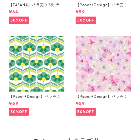
【FASANA】バラ売り2枚 ラン
【Paper+Design】バラ売り2
チサイズ ペーパーナプキン Fr
枚 カクテルサイズ ペーパーナ
¥64
¥59
og prince ナチュラル
プキン Martini ブラック
50%OFF
50%OFF
【Paper+Design】バラ売り2
【Paper+Design】バラ売り2
枚 ランチサイズ ペーパーナプ
枚 カクテルサイズ ペーパーナ
¥69
¥59
キン Geo Flowers グリーン
プキン Small blossoms ピン
ク
50%OFF
50%OFF