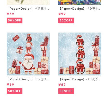
【Paper+Design】バラ売り2
【Paper+Design】バラ売り2
枚 ランチサイズ ペーパーナプ
枚 ランチサイズ ペーパーナプ
¥69
¥99
キン Robin Forest ベージュ
キン Portchie Art Mixed flo
wers in a blue vase ブルー
50%OFF
50%OFF
【Paper+Design】バラ売り2
【Paper+Design】バラ売り2
枚 ランチサイズ ペーパーナプ
枚 カクテルサイズ ペーパーナ
¥69
¥69
キン Santas helpers ライト
プキン Santas helpers ライ
ブルー
トブルー
50%OFF
50%OFF