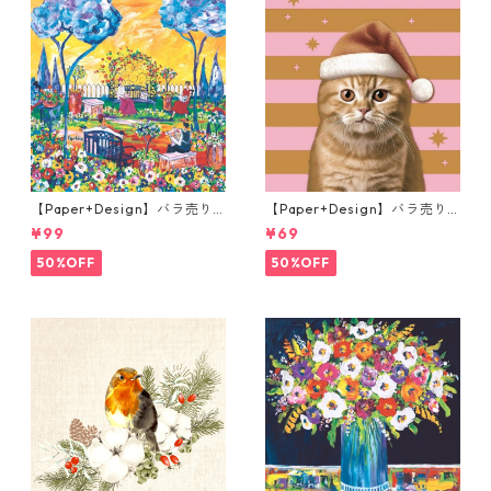
【Paper+Design】バラ売り2
【Paper+Design】バラ売り2
枚 ランチサイズ ペーパーナプ
枚 ランチサイズ ペーパーナプ
¥99
¥69
キン Portchie Art Reading i
キン Xmas Cat ピンク
n the Garden イエロー
50%OFF
50%OFF