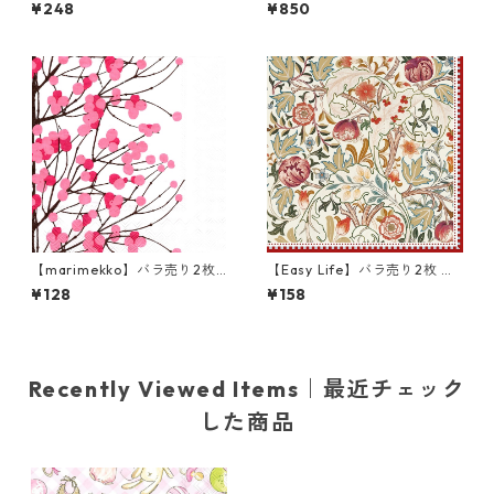
枚 カクテルサイズ ペーパーナ
パーナプキン EMOTION DOG
¥248
¥850
プキン New Years Bottles ホ
S ホワイト Anita Jeram 20枚
ワイト
入り
【marimekko】バラ売り2枚
【Easy Life】バラ売り2枚 ラ
ランチサイズ ペーパーナプキ
ンチサイズ ペーパーナプキン
¥128
¥158
ン LUMIMARJA ホワイト×ピ
William Morris レッド ウィリ
ンク
アム・モリス
Recently Viewed Items｜最近チェック
した商品