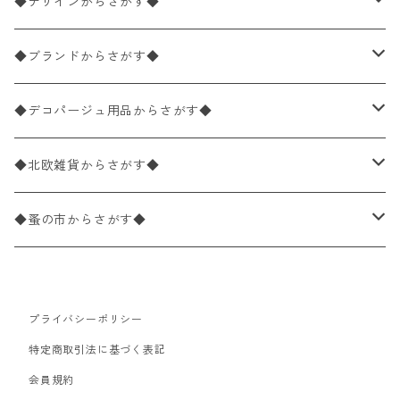
ペーパーナプキン1枚バラ売り
33×33cm（ランチサイズ）
◆デザインからさがす◆
バラ売り
ペーパーナプキン20枚入りパック
25×25cm（カクテルサイズ）
花柄
◆ブランドからさがす◆
パック売り
バラ売り
ペーパーナプキン10枚入りパック
40×40cm（ディナーサイズ）
植物・グリーン柄
ドイツ製 IHR/イア
◆デコパージュ用品からさがす◆
パック売り
バラ売り
ランチサイズ
ライスペーパー
21×21cm（ポケットサイズ）
動物・鳥・昆虫・蝶柄
ドイツ製 Ambiente/アンビエンテ
デコパージュ液
◆北欧雑貨からさがす◆
パック売り
カクテルサイズ
バラ売り
ランチサイズ
ペーパーリネンナプキン
33cm（ラウンド）
海・魚柄
ドイツ製 Paperproducts Design
デコパージュ下地
シリコンモールド
◆蚤の市からさがす◆
ラウンド
パック売り
カクテルサイズ
ランチサイズ
3Dデコパージュ
空・天気・星座柄
ドイツ製 FASANA/ファザナ
デコパージュ筆
エプロン
ペーパーナプキン
プライバシーポリシー
カクテルサイズ
ランチサイズ
ワックスペーパー
食べ物・フルーツ・野菜・ドリンク柄
ドイツ製 ti-flair/ティーフレア
デコパージュはさみ
トレイ
北欧雑貨
特定商取引法に基づく表記
カクテルサイズ
ランチサイズ
会員規約
デコパージュ用品
食器・カトラリー柄
ドイツ製 PAW/パウ
3Dデコパージュ
ポスター・カレンダー
デコパージュ用品