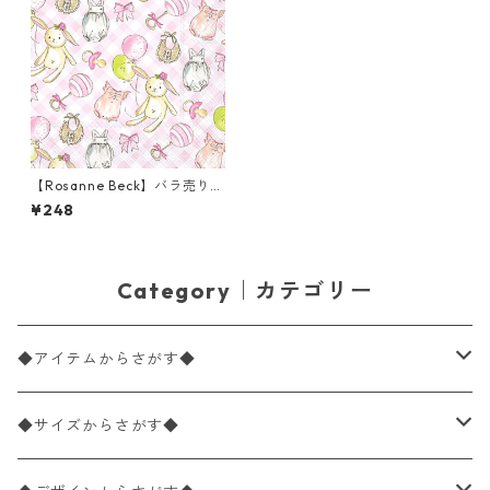
【Rosanne Beck】バラ売り2
枚 カクテルサイズ ペーパーナ
¥248
プキン Girl Baby ピンク
Category｜カテゴリー
◆アイテムからさがす◆
ペーパーナプキン2枚バラ売り
◆サイズからさがす◆