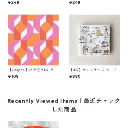
ラ売り2枚 カクテルサイズ ペ
枚 カクテルサイズ ペーパーナ
¥248
¥248
ーパーナプキン Autumn Favo
プキン Christmas Bottles ホ
rite Color ホワイト
ワイト
【Caspari】バラ売り1枚 ラン
【IHR】ランチサイズ ペーパ
チサイズ ペーパーナプキン C
ーナプキン EMOTION DOGS
¥108
¥880
OLOR THEORY ピンク
ホワイト Anita Jeram 20枚
入り
Recently Viewed Items｜最近チェック
した商品