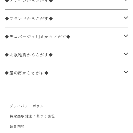
ペーパーナプキン1枚バラ売り
33×33cm（ランチサイズ）
◆デザインからさがす◆
バラ売り
ペーパーナプキン20枚入りパック
25×25cm（カクテルサイズ）
花柄
◆ブランドからさがす◆
パック売り
バラ売り
ペーパーナプキン10枚入りパック
40×40cm（ディナーサイズ）
植物・グリーン柄
ドイツ製 IHR/イア
◆デコパージュ用品からさがす◆
パック売り
バラ売り
ランチサイズ
ライスペーパー
21×21cm（ポケットサイズ）
動物・鳥・昆虫・蝶柄
ドイツ製 Ambiente/アンビエンテ
デコパージュ液
◆北欧雑貨からさがす◆
パック売り
カクテルサイズ
バラ売り
ランチサイズ
ペーパーリネンナプキン
33cm（ラウンド）
海・魚柄
ドイツ製 Paperproducts Design
デコパージュ下地
シリコンモールド
◆蚤の市からさがす◆
ラウンド
パック売り
カクテルサイズ
ランチサイズ
3Dデコパージュ
空・天気・星座柄
ドイツ製 FASANA/ファザナ
デコパージュ筆
エプロン
ペーパーナプキン
プライバシーポリシー
カクテルサイズ
ランチサイズ
ワックスペーパー
食べ物・フルーツ・野菜・ドリンク柄
ドイツ製 ti-flair/ティーフレア
デコパージュはさみ
トレイ
北欧雑貨
特定商取引法に基づく表記
カクテルサイズ
ランチサイズ
会員規約
デコパージュ用品
食器・カトラリー柄
ドイツ製 PAW/パウ
3Dデコパージュ
ポスター・カレンダー
デコパージュ用品