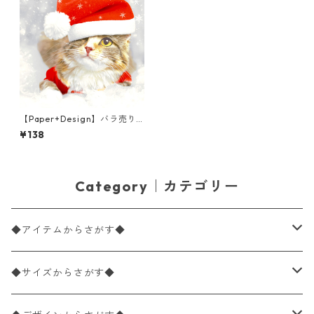
【Paper+Design】バラ売り2
枚 ランチサイズ ペーパーナプ
¥138
キン Kitten Christmas グレ
ー
Category｜カテゴリー
◆アイテムからさがす◆
ペーパーナプキン2枚バラ売り
◆サイズからさがす◆